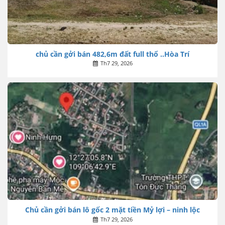
chủ cần gởi bán 482,6m đất full thổ ..Hòa Trí
Th7 29, 2026
Chủ cần gởi bán lô gốc 2 mặt tiền Mỷ lợi – ninh lộc
Th7 29, 2026