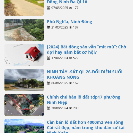
Đông-Ninh Đa QL1A
07/03/2025
177
Phú Nghĩa, Ninh Đông
21/03/2025
187
[2024] Bất động sản vẫn “mịt mù”: Chờ
đợi hay nắm bắt cơ hội?
17/06/2024
522
NINH TÂY -SÁT QL 26-ĐỐI DIỆN SUỐI
KHOÁNG NÓNG
06/06/2025
162
Chính chủ bán lô đất tdp17 phường
Ninh Hiệp
30/08/2024
209
Cần bán lô đất hơn 4000m2 Ven sông
Cái rất đẹp, nằm trong khu dân cư tại
Ninh Xuân