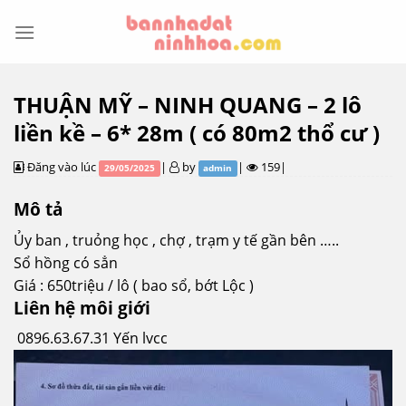
Skip
to
content
THUẬN MỸ – NINH QUANG – 2 lô
liền kề – 6* 28m ( có 80m2 thổ cư )
Đăng vào lúc
|
by
|
159|
29/05/2025
admin
Mô tả
Ủy ban , truỏng học , chợ , trạm y tế gần bên …..
Sổ hồng có sẳn
Giá : 650triệu / lô ( bao sổ, bớt Lộc )
Liên hệ môi giới
0896.63.67.31 Yến lvcc