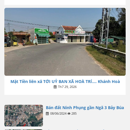
Mặt Tiền liên xã TỚI UỶ BAN XÃ HOÀ TRÍ…. Khánh Hoà
Th7 29, 2026
Bán đất Ninh Phụng gần Ngã 3 Bảy Búa
08/06/2024
285