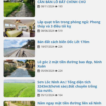
CẦN BÁN LÔ ĐẤT CHÍNH CHỦ
08/11/2024
193
Lắp quạt trần trong phòng ngủ: Phong
thủy và 3 điều tối kỵ
08/06/2024
519
Bán đất cách biển Dốc Lết 170m
18/07/2024
226
Lô góc 2 mặt tiền đường bao đẹp, Ninh
Xuân
05/09/2024
224
Sơn Lôc Ninh An.! Tổng diện tích
3243m3(hơn6 sào).Đất chuyên trồng
lúa nước.
05/12/2024
164
Nằm ngay mặt tiền đường liên xã Ninh