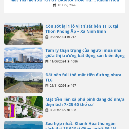
Th7 29, 2026
Còn sót lại 1 lô vị trí sát bên TTTX tại
Thôn Phong Ấp – Xã Ninh Bình
05/09/2024
212
Tâm lý thận trọng của người mua nhà
giữa thị trường bất động sản biến động
11/06/2024
1686
Đất nền full thổ mặt tiền đường nhựa
TL6.
28/11/2024
167
Mặt tiền liên xã phú bình đang đổ nhựa
diện tích 7×25 60 thổ cư
06/03/2025
168
Sau hợp nhất, Khánh Hòa thu ngân
sách đạt 38.926 tỉ đồng, vượt 39,1%