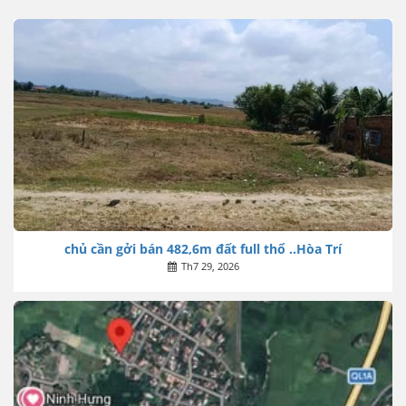
chủ cần gởi bán 482,6m đất full thổ ..Hòa Trí
Th7 29, 2026