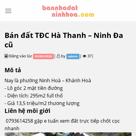
Skip
to
content
Bán đất TĐC Hà Thanh – Ninh Đa
cũ
Đăng vào lúc
|
by
|
37|
03/06/2026
admin
Mô tả
Nay là phường Ninh Hoà – Khánh Hoà
⁃ Lô góc 2 mặt tiền đường
⁃ Diện tích: 295m2 full thổ
⁃ Giá 13,5 triệu/m2 thương lượng
Liên hệ môi giới
0793614258 gặp e tuấn xem đất trực tiếp chốt cọc
nhanh