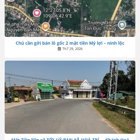
Chủ cần gởi bán lô gốc 2 mặt tiền Mỷ lợi – ninh lộc
Th7 29, 2026
Mặt Tiền liên xã TỚI UỶ BAN XÃ HOÀ TRÍ…. Khánh Hoà