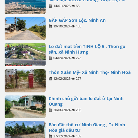
14/01/2026
66
GẤP GẤP Sơn Lộc. Ninh An
19/10/2024
183
Lô đất mặt tiền TỈNH LỘ 5 . Thôn gò
sắn, xã Ninh Hưng
04/09/2024
278
Thôn Xuân Mỹ- Xã Ninh Thọ- Ninh Hoà
12/02/2025
277
Chính chủ gửi bán lô đất ở tại Ninh
Quang
20/06/2024
203
Bán đất thổ cư Ninh Giang , Tx Ninh
Hòa giá đầu tư
27/12/2024
189