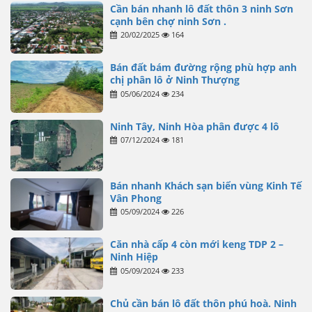
Cần bán nhanh lô đất thôn 3 ninh Sơn
cạnh bên chợ ninh Sơn .
20/02/2025
164
Bán đất bám đường rộng phù hợp anh
chị phân lô ở Ninh Thượng
05/06/2024
234
Ninh Tây, Ninh Hòa phân được 4 lô
07/12/2024
181
Bán nhanh Khách sạn biển vùng Kinh Tế
Vân Phong
05/09/2024
226
Căn nhà cấp 4 còn mới keng TDP 2 –
Ninh Hiệp
05/09/2024
233
Chủ cần bán lô đất thôn phú hoà. Ninh