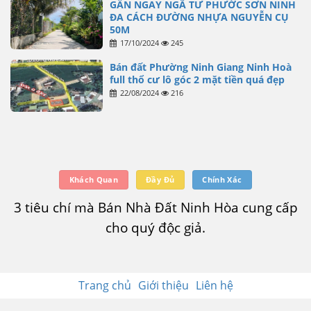
GẦN NGAY NGÃ TƯ PHƯỚC SƠN NINH
ĐA CÁCH ĐƯỜNG NHỰA NGUYỄN CỤ
50M
17/10/2024
245
Bán đất Phường Ninh Giang Ninh Hoà
full thổ cư lô góc 2 mặt tiền quá đẹp
22/08/2024
216
Khách Quan
Đầy Đủ
Chính Xác
3 tiêu chí mà Bán Nhà Đất Ninh Hòa cung cấp
cho quý độc giả.
Trang chủ
Giới thiệu
Liên hệ