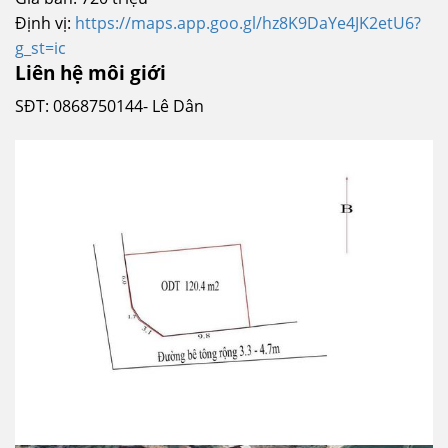
Định vị:
https://maps.app.goo.gl/hz8K9DaYe4JK2etU6?
g_st=ic
Liên hệ môi giới
SĐT:
0868750144- Lê Dân