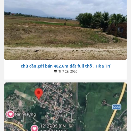
chủ cần gởi bán 482,6m đất full thổ ..Hòa Trí
Th7 29, 2026