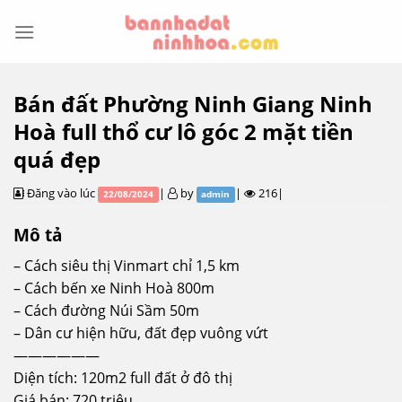
Skip
to
content
Bán đất Phường Ninh Giang Ninh
Hoà full thổ cư lô góc 2 mặt tiền
quá đẹp
Đăng vào lúc
|
by
|
216|
22/08/2024
admin
Mô tả
– Cách siêu thị Vinmart chỉ 1,5 km
– Cách bến xe Ninh Hoà 800m
– Cách đường Núi Sầm 50m
– Dân cư hiện hữu, đất đẹp vuông vứt
——————
Diện tích: 120m2 full đất ở đô thị
Giá bán: 720 triệu