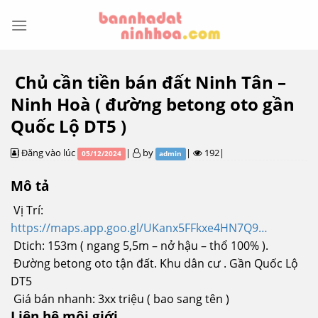
Skip
to
content
Chủ cần tiền bán đất Ninh Tân –
Ninh Hoà ( đường betong oto gần
Quốc Lộ DT5 )
Đăng vào lúc
|
by
|
192|
05/12/2024
admin
Mô tả
Vị Trí:
https://maps.app.goo.gl/UKanx5FFkxe4HN7Q9…
Dtich: 153m ( ngang 5,5m – nở hậu – thổ 100% ).
Đường betong oto tận đất. Khu dân cư . Gần Quốc Lộ
DT5
Giá bán nhanh: 3xx triệu ( bao sang tên )
Liên hệ môi giới