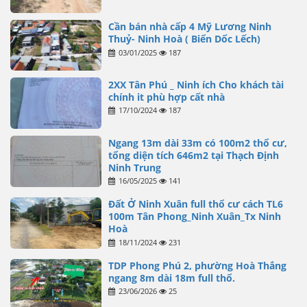
Cần bán nhà cấp 4 Mỹ Lương Ninh
Thuỷ- Ninh Hoà ( Biển Dốc Lếch)
03/01/2025
187
2XX Tân Phú _ Ninh ích Cho khách tài
chính it phù hợp cất nhà
17/10/2024
187
Ngang 13m dài 33m có 100m2 thổ cư,
tổng diện tích 646m2 tại Thạch Định
Ninh Trung
16/05/2025
141
Đất Ở Ninh Xuân full thổ cư cách TL6
100m Tân Phong_Ninh Xuân_Tx Ninh
Hoà
18/11/2024
231
TDP Phong Phú 2, phường Hoà Thắng
ngang 8m dài 18m full thổ.
23/06/2026
25