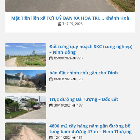
Mặt Tiền liên xã TỚI UỶ BAN XÃ HOÀ TRÍ…. Khánh Hoà
Th7 29, 2026
Đất rừng quy hoạch SKC (công nghiệp)
– Ninh Đông
05/08/2024
223
bán đất chính chủ gần chợ Dinh
06/03/2025
173
Trục đường Dã Tượng – Dốc Lết
30/10/2024
187
4800 m2 cây hàng năm gần đường bê
tông bám đường 47 m – Ninh Thượng
12/11/2024
181