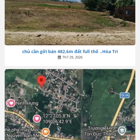
chủ cần gởi bán 482,6m đất full thổ ..Hòa Trí
Th7 29, 2026