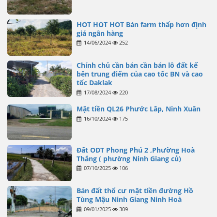
HOT HOT HOT Bán farm thấp hơn định
giá ngân hàng
14/06/2024
252
Chính chủ cần bán cần bán lô đất kế
bên trung điểm của cao tốc BN và cao
tốc Daklak
17/08/2024
220
Mặt tiền QL26 Phước Lâp, Ninh Xuân
16/10/2024
175
Đất ODT Phong Phú 2 ,Phường Hoà
Thắng ( phường Ninh Giang củ)
07/10/2025
106
Bán đất thổ cư mặt tiền đường Hồ
Tùng Mậu Ninh Giang Ninh Hoà
09/01/2025
309