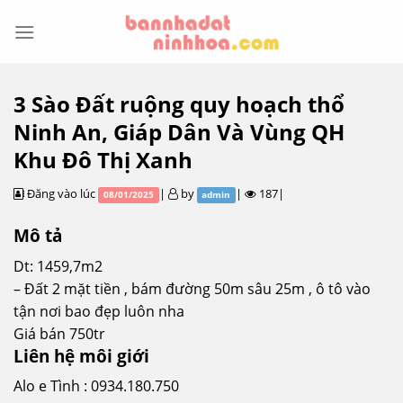
Skip
to
content
3 Sào Đất ruộng quy hoạch thổ
Ninh An, Giáp Dân Và Vùng QH
Khu Đô Thị Xanh
Đăng vào lúc
|
by
|
187|
08/01/2025
admin
Mô tả
Dt: 1459,7m2
– Đất 2 mặt tiền , bám đường 50m sâu 25m , ô tô vào
tận nơi bao đẹp luôn nha
Giá bán 750tr
Liên hệ môi giới
Alo e Tình : 0934.180.750