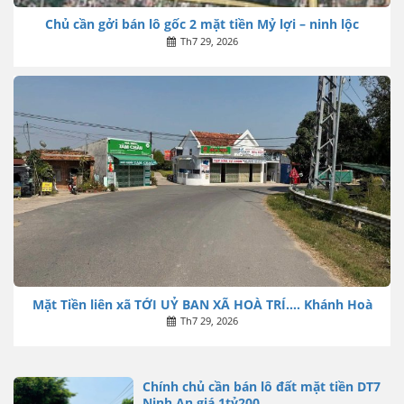
Chủ cần gởi bán lô gốc 2 mặt tiền Mỷ lợi – ninh lộc
Th7 29, 2026
Mặt Tiền liên xã TỚI UỶ BAN XÃ HOÀ TRÍ…. Khánh Hoà
Th7 29, 2026
Chính chủ cần bán lô đất mặt tiền DT7
Ninh An giá 1tỷ200