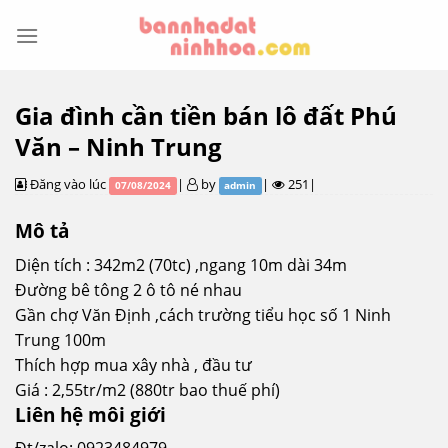
Skip
to
content
Gia đình cần tiền bán lô đất Phú
Văn – Ninh Trung
Đăng vào lúc
|
by
|
251|
07/08/2024
admin
Mô tả
Diện tích : 342m2 (70tc) ,ngang 10m dài 34m
Đường bê tông 2 ô tô né nhau
Gần chợ Văn Định ,cách trường tiểu học số 1 Ninh
Trung 100m
Thích hợp mua xây nhà , đầu tư
Giá : 2,55tr/m2 (880tr bao thuế phí)
Liên hệ môi giới