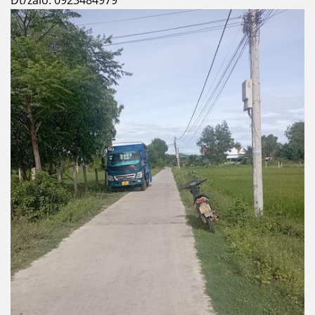
Đt/zalo: 0923484979