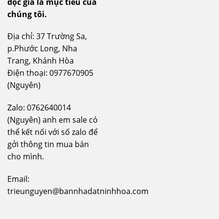
độc giả là mục tiêu của
chúng tôi.
Địa chỉ: 37 Trường Sa,
p.Phước Long, Nha
Trang, Khánh Hòa
Điện thoại: 0977670905
(Nguyên)
Zalo: 0762640014
(Nguyên) anh em sale có
thể kết nối với số zalo để
gởi thông tin mua bán
cho mình.
Email:
trieunguyen@bannhadatninhhoa.com