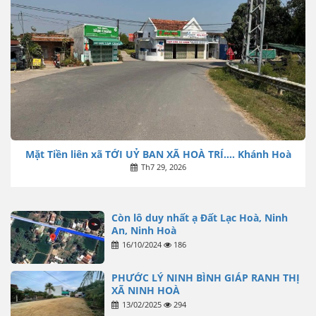
Mặt Tiền liên xã TỚI UỶ BAN XÃ HOÀ TRÍ…. Khánh Hoà
Th7 29, 2026
Còn lô duy nhất ạ Đất Lạc Hoà, Ninh
An, Ninh Hoà
16/10/2024
186
PHƯỚC LÝ NINH BÌNH GIÁP RANH THỊ
XÃ NINH HOÀ
13/02/2025
294