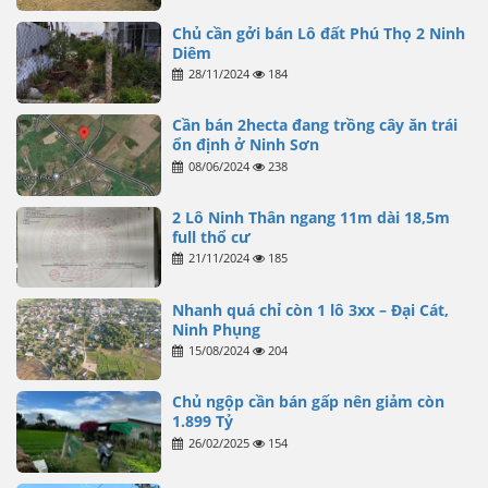
Chủ cần gởi bán Lô đất Phú Thọ 2 Ninh
Diêm
28/11/2024
184
Cần bán 2hecta đang trồng cây ăn trái
ổn định ở Ninh Sơn
08/06/2024
238
2 Lô Ninh Thân ngang 11m dài 18,5m
full thổ cư
21/11/2024
185
Nhanh quá chỉ còn 1 lô 3xx – Đại Cát,
Ninh Phụng
15/08/2024
204
Chủ ngộp cần bán gấp nên giảm còn
1.899 Tỷ
26/02/2025
154