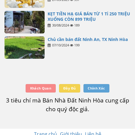
KẸT TIỀN HẠ GIÁ BÁN TỪ 1 Tỉ 250 TRIỆU
XUỐNG CÒN 899 TRIỆU
30/08/2024
189
Chủ cần bán đất Ninh An, TX Ninh Hòa
07/10/2024
199
Khách Quan
Đầy Đủ
Chính Xác
3 tiêu chí mà Bán Nhà Đất Ninh Hòa cung cấp
cho quý độc giả.
Trang chủ
Giới thiệu
Liên hệ