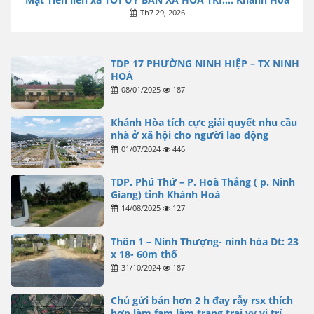
Th7 29, 2026
TDP 17 PHƯỜNG NINH HIỆP – TX NINH
HOÀ
08/01/2025
187
Khánh Hòa tích cực giải quyết nhu cầu
nhà ở xã hội cho người lao động
01/07/2024
446
TDP. Phú Thứ – P. Hoà Thắng ( p. Ninh
Giang) tỉnh Khánh Hoà
14/08/2025
127
Thôn 1 – Ninh Thượng- ninh hòa Dt: 23
x 18- 60m thổ
31/10/2024
187
Chủ gửi bán hơn 2 h đay rẫy rsx thích
hợp làm fam làm trang trại vv vi trí