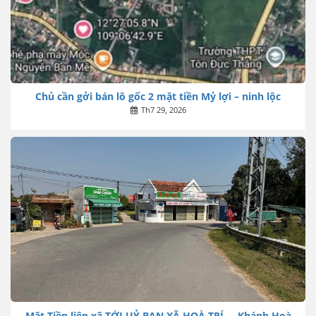
Chủ cần gởi bán lô gốc 2 mặt tiền Mỷ lợi – ninh lộc
Th7 29, 2026
Mặt Tiền liên xã TỚI UỶ BAN XÃ HOÀ TRÍ…. Khánh Hoà