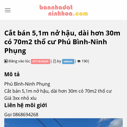
Skip
to
content
Cắt bán 5,1m nở hậu, dài hơn 30m
có 70m2 thổ cư Phú Bình-Ninh
Phụng
Đăng vào lúc
|
by
|
190|
07/10/2024
admin
Mô tả
Phú Bình-Ninh Phụng
Cắt bán 5,1m nở hậu, dài hơn 30m có 70m2 thổ cư
Giá 3xx nhỏ xíu
Liên hệ môi giới
Gọi 0868694268