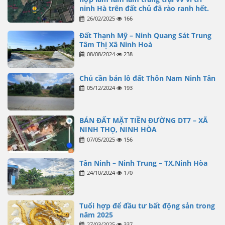
ninh Hà trên đất chủ đã rào ranh hết.
26/02/2025
166
Đất Thạnh Mỹ – Ninh Quang Sát Trung
Tâm Thị Xã Ninh Hoà
08/08/2024
238
Chủ cần bán lô đất Thôn Nam Ninh Tân
05/12/2024
193
BÁN ĐẤT MẶT TIỀN ĐƯỜNG DT7 – XÃ
NINH THỌ, NINH HÒA
07/05/2025
156
Tân Ninh – Ninh Trung – TX.Ninh Hòa
24/10/2024
170
Tuổi hợp để đầu tư bất động sản trong
năm 2025
27/03/2025
337