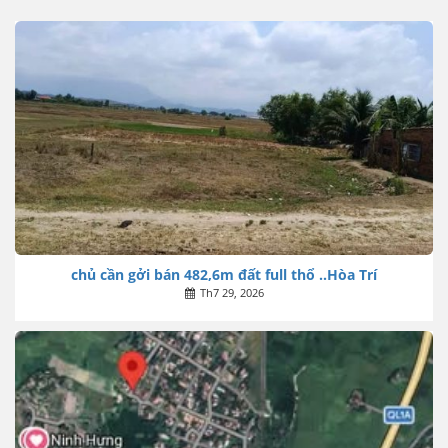
chủ cần gởi bán 482,6m đất full thổ ..Hòa Trí
Th7 29, 2026