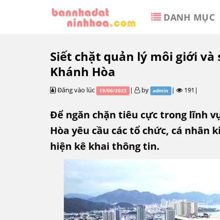
Skip
DANH MỤC
to
content
Siết chặt quản lý môi giới và
Khánh Hòa
Đăng vào lúc
|
by
|
191|
19/06/2025
admin
Để ngăn chặn tiêu cực trong lĩnh 
Hòa yêu cầu các tổ chức, cá nhân 
hiện kê khai thông tin.