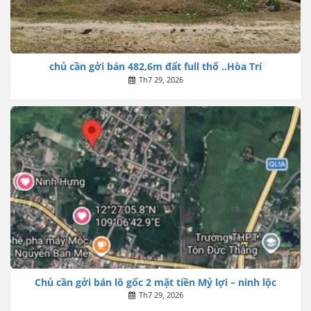
chủ cần gởi bán 482,6m đất full thổ ..Hòa Trí
Th7 29, 2026
Chủ cần gởi bán lô gốc 2 mặt tiền Mỷ lợi – ninh lộc
Th7 29, 2026