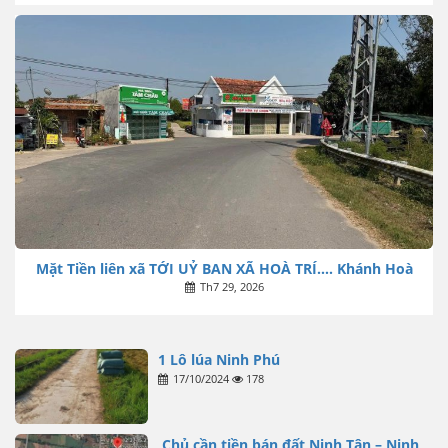
Mặt Tiền liên xã TỚI UỶ BAN XÃ HOÀ TRÍ…. Khánh Hoà
Th7 29, 2026
1 Lô lúa Ninh Phú
17/10/2024
178
Chủ cần tiền bán đất Ninh Tân – Ninh