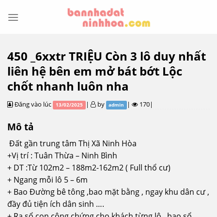
Skip
to
content
450 _6xxtr TRIỆU Còn 3 lô duy nhất
liên hệ bên em mở bát bớt Lộc
chốt nhanh luôn nha
Đăng vào lúc
|
by
|
170|
13/02/2025
admin
Mô tả
Đất gần trung tâm Thị Xã Ninh Hòa
+Vị trí : Tuân Thừa – Ninh Bình
+ DT :Từ 102m2 – 188m2-162m2 ( Full thổ cư)
+ Ngang mỗi lô 5 – 6m
+ Bao Đường bê tông ,bao mặt bằng , ngay khu dân cư ,
đầy đủ tiện ích dân sinh ….
+ Ra sổ con công chứng cho khách từng lô , bao sổ