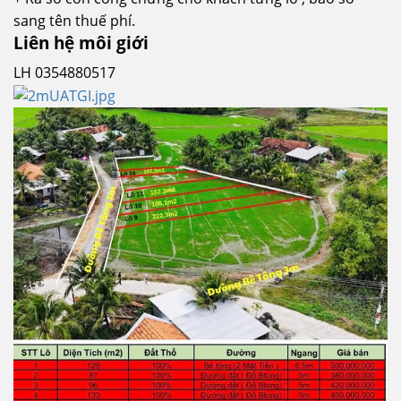
sang tên thuế phí.
Liên hệ môi giới
LH 0354880517