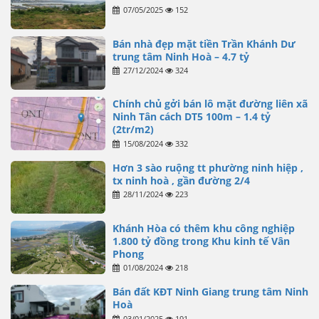
07/05/2025
152
Bán nhà đẹp mặt tiền Trần Khánh Dư
trung tâm Ninh Hoà – 4.7 tỷ
27/12/2024
324
Chính chủ gởi bán lô mặt đường liên xã
Ninh Tân cách DT5 100m – 1.4 tỷ
(2tr/m2)
15/08/2024
332
Hơn 3 sào ruộng tt phường ninh hiệp ,
tx ninh hoà , gần đường 2/4
28/11/2024
223
Khánh Hòa có thêm khu công nghiệp
1.800 tỷ đồng trong Khu kinh tế Vân
Phong
01/08/2024
218
Bán đất KĐT Ninh Giang trung tâm Ninh
Hoà
03/01/2025
191