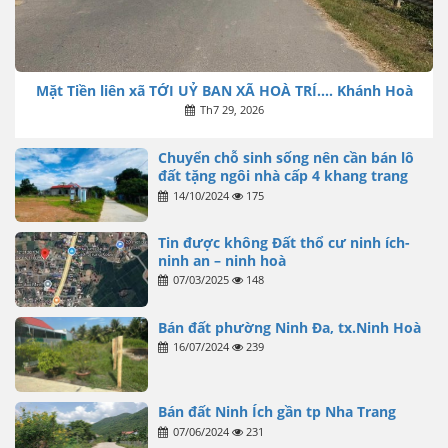
Mặt Tiền liên xã TỚI UỶ BAN XÃ HOÀ TRÍ…. Khánh Hoà
Th7 29, 2026
Chuyển chỗ sinh sống nên cần bán lô
đất tặng ngôi nhà cấp 4 khang trang
14/10/2024
175
Tin được không Đất thổ cư ninh ích-
ninh an – ninh hoà
07/03/2025
148
Bán đất phường Ninh Đa, tx.Ninh Hoà
16/07/2024
239
Bán đất Ninh Ích gần tp Nha Trang
07/06/2024
231