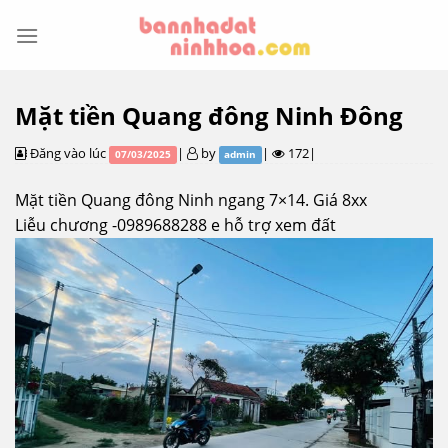
Skip
to
content
Mặt tiền Quang đông Ninh Đông
Đăng vào lúc
|
by
|
172|
07/03/2025
admin
Mặt tiền Quang đông Ninh ngang 7×14. Giá 8xx
Liễu chương -0989688288 e hỗ trợ xem đất