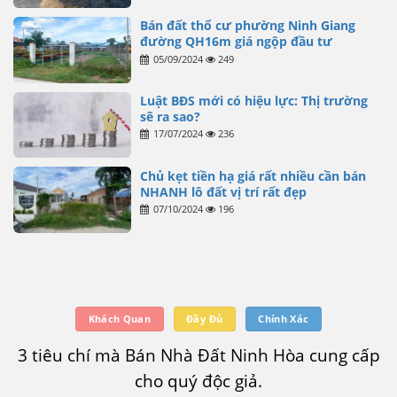
Bán đất thổ cư phường Ninh Giang
đường QH16m giá ngộp đầu tư
05/09/2024
249
Luật BĐS mới có hiệu lực: Thị trường
sẽ ra sao?
17/07/2024
236
Chủ kẹt tiền hạ giá rất nhiều cần bán
NHANH lô đất vị trí rất đẹp
07/10/2024
196
Khách Quan
Đầy Đủ
Chính Xác
3 tiêu chí mà Bán Nhà Đất Ninh Hòa cung cấp
cho quý độc giả.