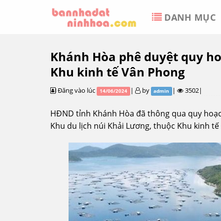
Skip
DANH MỤC
to
content
Khánh Hòa phê duyệt quy hoạc
Khu kinh tế Vân Phong
Đăng vào lúc
|
by
|
3502|
14/06/2024
admin
HĐND tỉnh Khánh Hòa đã thông qua quy hoạch 
Khu du lịch núi Khải Lương, thuộc Khu kinh t