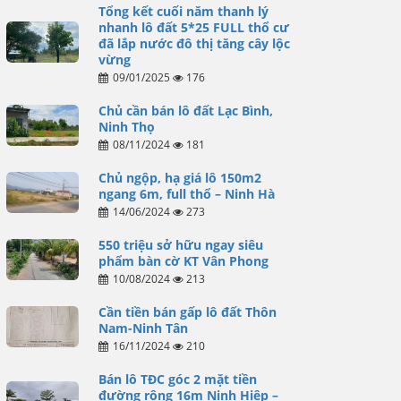
Tổng kết cuối năm thanh lý
nhanh lô đất 5*25 FULL thổ cư
đã lắp nước đô thị tăng cây lộc
vừng
09/01/2025
176
Chủ cần bán lô đất Lạc Bình,
Ninh Thọ
08/11/2024
181
Chủ ngộp, hạ giá lô 150m2
ngang 6m, full thổ – Ninh Hà
14/06/2024
273
550 triệu sở hữu ngay siêu
phẩm bàn cờ KT Vân Phong
10/08/2024
213
Cần tiền bán gấp lô đất Thôn
Nam-Ninh Tân
16/11/2024
210
Bán lô TĐC góc 2 mặt tiền
đường rộng 16m Ninh Hiệp –