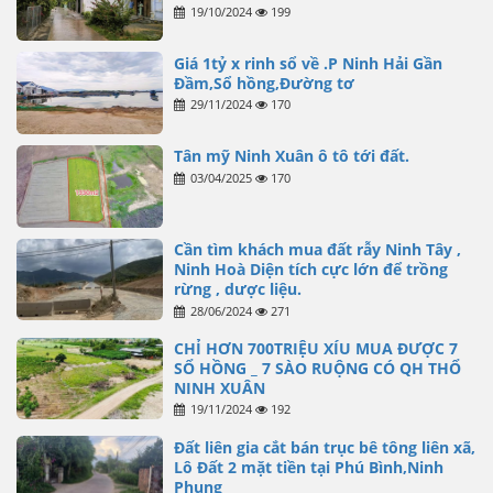
19/10/2024
199
Giá 1tỷ x rinh sổ về .P Ninh Hải Gần
Đầm,Sổ hồng,Đường tơ
29/11/2024
170
Tân mỹ Ninh Xuân ô tô tới đất.
03/04/2025
170
Cần tìm khách mua đất rẫy Ninh Tây ,
Ninh Hoà Diện tích cực lớn để trồng
rừng , dược liệu.
28/06/2024
271
CHỈ HƠN 700TRIỆU XÍU MUA ĐƯỢC 7
SỔ HỒNG _ 7 SÀO RUỘNG CÓ QH THỔ
NINH XUÂN
19/11/2024
192
Đất liên gia cắt bán trục bê tông liên xã,
Lô Đất 2 mặt tiền tại Phú Bình,Ninh
Phụng