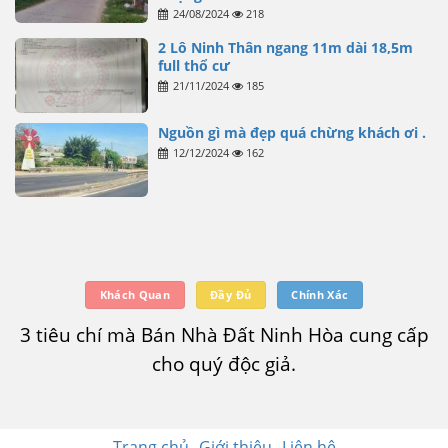
24/08/2024
218
2 Lô Ninh Thân ngang 11m dài 18,5m
full thổ cư
21/11/2024
185
Nguồn gì mà đẹp quá chừng khách ơi .
12/12/2024
162
Khách Quan
Đầy Đủ
Chính Xác
3 tiêu chí mà Bán Nhà Đất Ninh Hòa cung cấp
cho quý độc giả.
Trang chủ
Giới thiệu
Liên hệ