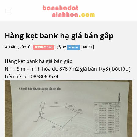
Skip
to
content
Hàng kẹt bank hạ giá bán gấp
Đăng vào lúc
|
by
|
31|
03/06/2026
admin
Hàng kẹt bank hạ giá bán gấp
Ninh Sim – ninh hòa dt: 876,7m2 giá bán 1ty8 ( bớt lộc )
Liên hệ cc : 0868063524