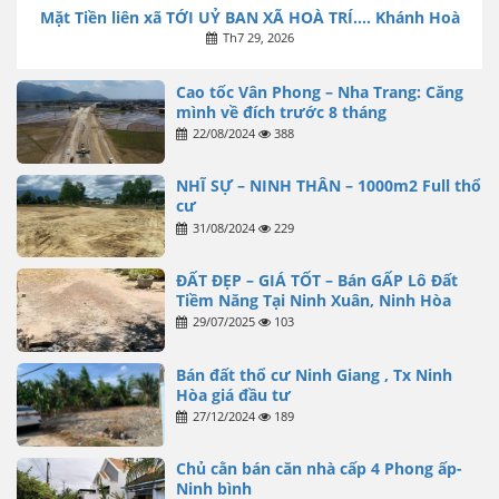
Mặt Tiền liên xã TỚI UỶ BAN XÃ HOÀ TRÍ…. Khánh Hoà
Th7 29, 2026
Cao tốc Vân Phong – Nha Trang: Căng
mình về đích trước 8 tháng
22/08/2024
388
NHĨ SỰ – NINH THÂN – 1000m2 Full thổ
cư
31/08/2024
229
ĐẤT ĐẸP – GIÁ TỐT – Bán GẤP Lô Đất
Tiềm Năng Tại Ninh Xuân, Ninh Hòa
29/07/2025
103
Bán đất thổ cư Ninh Giang , Tx Ninh
Hòa giá đầu tư
27/12/2024
189
Chủ cằn bán căn nhà cấp 4 Phong ấp-
Ninh bình