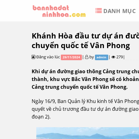
Skip
DANH MỤC
to
content
Khánh Hòa đầu tư dự án đườ
chuyển quốc tế Vân Phong
Đăng vào lúc
|
by
|
279|
29/11/2024
admin
Khi dự án đường giao thông Cảng trung chu
thành, khu vực Bắc Vân Phong sẽ có khoản
Cảng trung chuyển quốc tế Vân Phong.
Ngày 16/9, Ban Quản lý Khu kinh tế Vân Phon
quyết về chủ trương đầu tư dự án đường giao
đoạn 2).