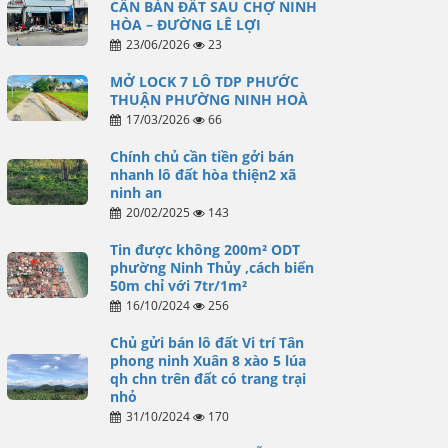
CẦN BÁN ĐẤT SAU CHỢ NINH
HÒA – ĐƯỜNG LÊ LỢI
23/06/2026
23
MỞ LOCK 7 LÔ TDP PHƯỚC
THUẬN PHƯỜNG NINH HOÀ
17/03/2026
66
Chính chủ cần tiền gởi bán
nhanh lô đất hòa thiện2 xã
ninh an
20/02/2025
143
Tin được không 200m² ODT
phường Ninh Thủy ,cách biển
50m chỉ với 7tr/1m²
16/10/2024
256
Chủ gửi bán lô đất Vi trí Tân
phong ninh Xuân 8 xào 5 lúa
qh chn trên đất có trang trại
nhỏ
31/10/2024
170