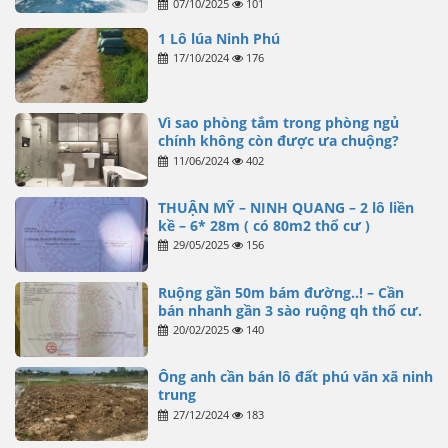
07/10/2025
101
1 Lô lúa Ninh Phú
17/10/2024
176
Vì sao phòng tắm trong phòng ngủ
chính không còn được ưa chuộng?
11/06/2024
402
THUẬN MỸ – NINH QUANG – 2 lô liền
kề – 6* 28m ( có 80m2 thổ cư )
29/05/2025
156
Ruộng gần 50m bám đường..! – Cần
bán nhanh gần 3 sào ruộng qh thổ cư.
20/02/2025
140
Ông anh cần bán lô đất phú văn xã ninh
trung
27/12/2024
183