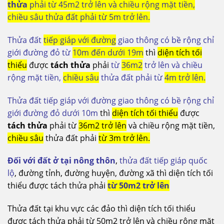
thửa
phải từ 45m2 trở lên và chiều rộng mặt tiền,
chiều sâu thửa đất phải từ 5m trở lên.
Thửa đất
tiếp giáp với đường
giao thông có bề rộng chỉ
giới đường đỏ từ
10m đến dưới 19m
thì
diện tích tối
thiểu
được
tách thửa
phải
từ
36m2
trở lên và chiều
rộng mặt tiền,
chiều sâu
thửa đất phải từ
4m trở lên.
Thửa đất tiếp giáp với đường giao thông có bề rộng chỉ
giới đường đỏ dưới 10m
thì
diện tích tối thiểu
được
tách thửa
phải từ
36m2 trở lên
và chiều rộng mặt tiền,
chiều sâu
thửa đất phải
từ 3m trở lên.
Đối với đất ở tại nông thôn
,
thửa đất tiếp giáp quốc
lộ
, đường tỉnh, đường huyện, đường xã thì diện tích tối
thiểu được tách thửa phải
từ 50m2 trở lên
Thửa đất tại khu vực các đảo thì diện tích tối thiểu
được tách thửa phải từ 50m2 trở lên và chiều rộng mặt