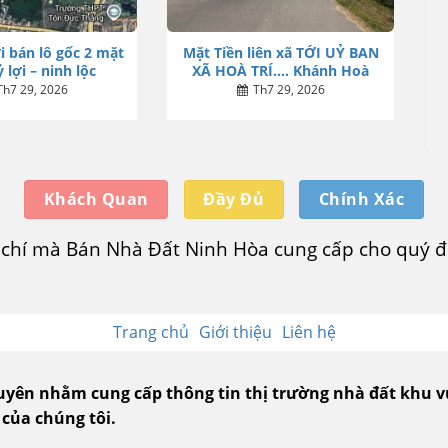
i bán lô gốc 2 mặt
Mặt Tiền liên xã TỚI UỶ BAN
 lợi – ninh lộc
XÃ HOÀ TRÍ…. Khánh Hoà
Th7 29, 2026
Th7 29, 2026
Khách Quan
Đầy Đủ
Chính Xác
u chí mà Bán Nhà Đất Ninh Hòa cung cấp cho quý độ
Trang chủ
Giới thiệu
Liên hệ
guyên nhằm cung cấp thông tin thị trường nhà đất khu 
 của chúng tôi.