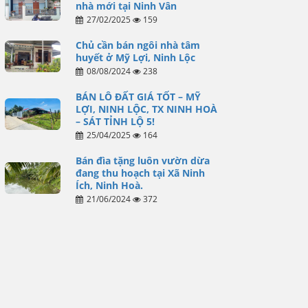
nhà mới tại Ninh Vân
27/02/2025
159
Chủ cần bán ngôi nhà tâm
huyết ở Mỹ Lợi, Ninh Lộc
08/08/2024
238
BÁN LÔ ĐẤT GIÁ TỐT – MỸ
LỢI, NINH LỘC, TX NINH HOÀ
– SÁT TỈNH LỘ 5!
25/04/2025
164
Bán đìa tặng luôn vườn dừa
đang thu hoạch tại Xã Ninh
Ích, Ninh Hoà.
21/06/2024
372