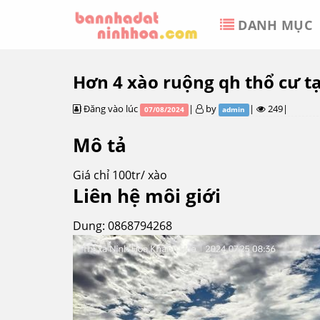
Skip
DANH MỤC
to
content
Hơn 4 xào ruộng qh thổ cư t
Đăng vào lúc
|
by
|
249|
07/08/2024
admin
Mô tả
Giá chỉ 100tr/ xào
Liên hệ môi giới
Dung: 0868794268