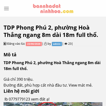
Skip
to
content
TDP Phong Phú 2, phường Hoà
Thắng ngang 8m dài 18m full thổ.
Đăng vào lúc
|
by
|
23|
23/06/2026
admin
Mô tả
TDP Phong Phú 2, phường Hoà Thắng ngang 8m dài
18m full thổ.
Giá chỉ 390 triệu.
Đường đất, phù hợp cất nhà đầu tư. View mát mẻ.
Liên hệ môi giới
Ib 0779779123 xem đất ạ!