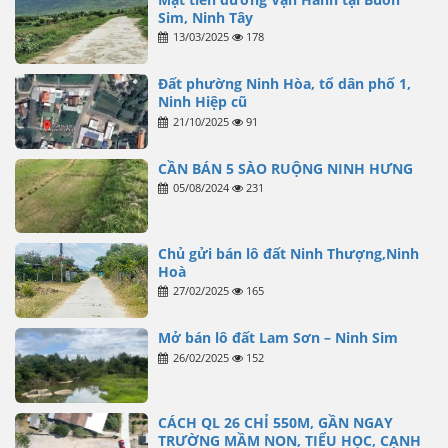
Sim, Ninh Tây
13/03/2025
178
Đất phường Ninh Hòa, tổ dân phố 1,
Ninh Hiệp cũ
21/10/2025
91
CẦN BÁN 5 SÀO RUỘNG NINH HƯNG
05/08/2024
231
Chủ gửi bán lô đất Ninh Thượng,Ninh
Hoà
27/02/2025
165
Mở bán lô đất Lam Sơn – Ninh Sim
26/02/2025
152
CÁCH QL 26 CHỈ 550M, GẦN NGAY
TRƯỜNG MẦM NON, TIỂU HỌC, CẠNH