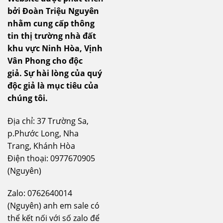
bởi Đoàn Triệu Nguyên
nhằm cung cấp thông
tin thị trường nhà đất
khu vực Ninh Hòa, Vịnh
Vân Phong cho độc
giả.
Sự hài lòng của quý
độc giả là mục tiêu của
chúng tôi.
Địa chỉ: 37 Trường Sa,
p.Phước Long, Nha
Trang, Khánh Hòa
Điện thoại: 0977670905
(Nguyên)
Zalo: 0762640014
(Nguyên) anh em sale có
thể kết nối với số zalo để