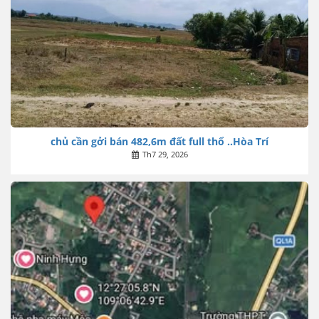
chủ cần gởi bán 482,6m đất full thổ ..Hòa Trí
Th7 29, 2026