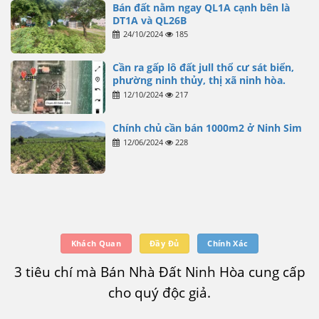
Bán đất nằm ngay QL1A cạnh bên là
DT1A và QL26B
24/10/2024
185
Cần ra gấp lô đất jull thổ cư sát biển,
phường ninh thủy, thị xã ninh hòa.
12/10/2024
217
Chính chủ cần bán 1000m2 ở Ninh Sim
12/06/2024
228
Khách Quan
Đầy Đủ
Chính Xác
3 tiêu chí mà Bán Nhà Đất Ninh Hòa cung cấp
cho quý độc giả.