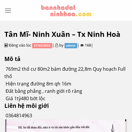
Skip
to
content
Tân Mĩ- Ninh Xuân – Tx Ninh Hoà
Đăng vào lúc
|
by
|
168|
27/02/2025
admin
Mô tả
769m2 thổ cư 80m2 bám đường 22,8m Quy hoạch Full
thổ
Hiện trạng đường 8m qh 16m
Đất bằng phẳng , ranh giới rõ ràng
Giá 1tỷ480 bớt lộc
Liên hệ môi giới
0364814963