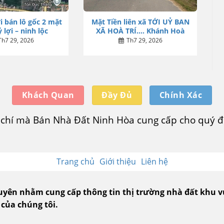
i bán lô gốc 2 mặt
Mặt Tiền liên xã TỚI UỶ BAN
 lợi – ninh lộc
XÃ HOÀ TRÍ…. Khánh Hoà
Th7 29, 2026
Th7 29, 2026
Khách Quan
Đầy Đủ
Chính Xác
u chí mà Bán Nhà Đất Ninh Hòa cung cấp cho quý độ
Trang chủ
Giới thiệu
Liên hệ
guyên nhằm cung cấp thông tin thị trường nhà đất khu 
 của chúng tôi.