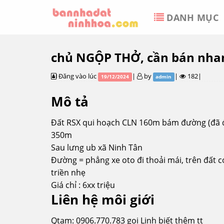
Skip
DANH MỤC
to
content
chủ NGỘP THỞ, cần bán nhan
Đăng vào lúc
|
by
|
182|
19/12/2024
admin
Mô tả
Đất RSX qui hoạch CLN 160m bám đường (đã đ
350m
Sau lưng ub xã Ninh Tân
Đường = phẳng xe oto đi thoải mái, trên đất c
triền nhẹ
Giá chỉ : 6xx triệu
Liên hệ môi giới
Qtam: 0906.770.783 gọi Linh biết thêm tt