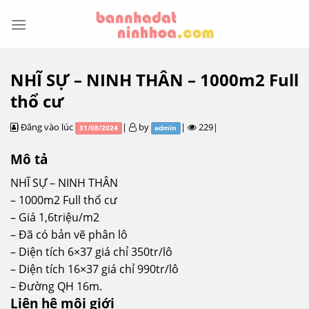
Skip
to
content
NHĨ SỰ – NINH THÂN – 1000m2 Full
thổ cư
Đăng vào lúc
|
by
|
229|
31/08/2024
admin
Mô tả
NHĨ SỰ – NINH THÂN
– 1000m2 Full thổ cư
– Giá 1,6triệu/m2
– Đã có bản vẽ phân lô
– Diện tích 6×37 giá chỉ 350tr/lô
– Diện tích 16×37 giá chỉ 990tr/lô
– Đường QH 16m.
Liên hệ môi giới