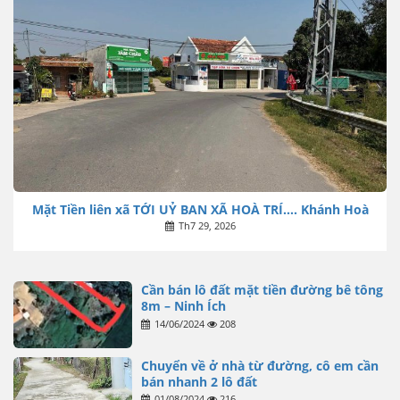
Mặt Tiền liên xã TỚI UỶ BAN XÃ HOÀ TRÍ…. Khánh Hoà
Th7 29, 2026
Cần bán lô đất mặt tiền đường bê tông
8m – Ninh Ích
14/06/2024
208
Chuyển về ở nhà từ đường, cô em cần
bán nhanh 2 lô đất
01/08/2024
216