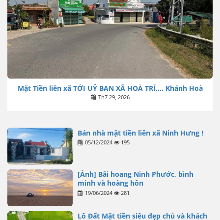
Mặt Tiền liên xã TỚI UỶ BAN XÃ HOÀ TRÍ…. Khánh Hoà
Th7 29, 2026
Bán nhà mặt tiền liên xã Ninh Hưng !
05/12/2024
195
[Ảnh] Bãi hoang Ninh Phước, bình
minh và hoàng hôn
19/06/2024
281
Lô Đất Mặt tiền siêu đẹp chủ và khách