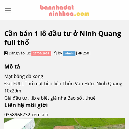
Skip
to
content
Cần bán 1 lô đầu tư ở Ninh Quang
full thổ
Đăng vào lúc
|
by
|
250|
27/06/2024
admin
Mô tả
Mặt bằng đã xong
Đất FULL Thổ mặt tiền liên Thôn Vạn Hữu- Ninh Quang.
10x29m.
Giá đầu tư …ib e biết giá nha Bao sổ , thuế
Liên hệ môi giới
0358966732 xem alo