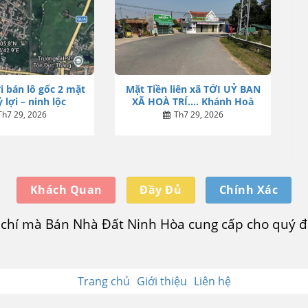
i bán lô gốc 2 mặt
Mặt Tiền liên xã TỚI UỶ BAN
 lợi – ninh lộc
XÃ HOÀ TRÍ…. Khánh Hoà
Th7 29, 2026
Th7 29, 2026
Khách Quan
Đầy Đủ
Chính Xác
u chí mà Bán Nhà Đất Ninh Hòa cung cấp cho quý độ
Trang chủ
Giới thiệu
Liên hệ