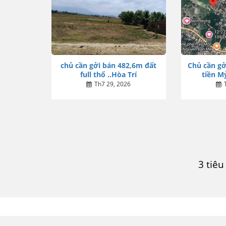
chủ cần gởi bán 482,6m đất
Chủ cần gở
full thổ ..Hòa Trí
tiền Mỷ
Th7 29, 2026
3 tiê