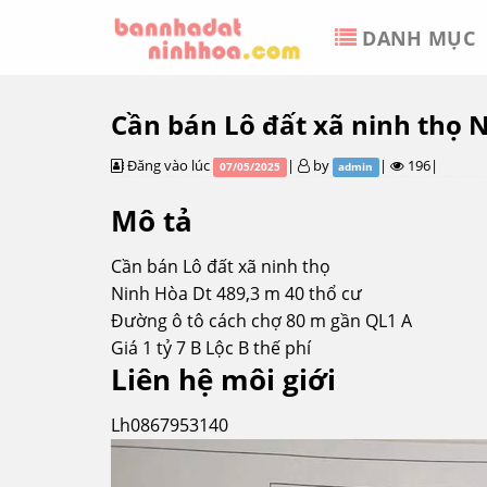
Skip
DANH MỤC
to
content
Cần bán Lô đất xã ninh thọ N
Đăng vào lúc
|
by
|
196|
07/05/2025
admin
Mô tả
Cần bán Lô đất xã ninh thọ
Ninh Hòa Dt 489,3 m 40 thổ cư
Đường ô tô cách chợ 80 m gần QL1 A
Giá 1 tỷ 7 B Lộc B thế phí
Liên hệ môi giới
Lh0867953140