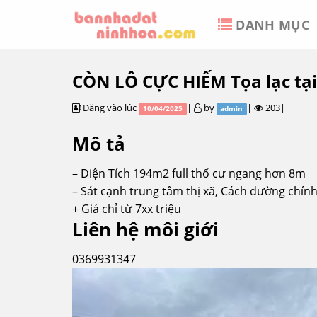
Skip
DANH MỤC
to
content
CÒN LÔ CỰC HIẾM Tọa lạc tại
Đăng vào lúc
|
by
|
203|
10/04/2025
admin
Mô tả
– Diện Tích 194m2 full thổ cư ngang hơn 8m
– Sát cạnh trung tâm thị xã, Cách đường chín
+ Giá chỉ từ 7xx triệu
Liên hệ môi giới
0369931347