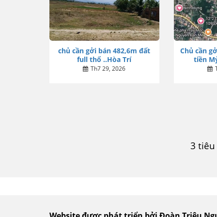
chủ cần gởi bán 482,6m đất
Chủ cần gở
full thổ ..Hòa Trí
tiền Mỷ
Th7 29, 2026
3 tiê
Website được phát triển bởi Đoàn Triệu N