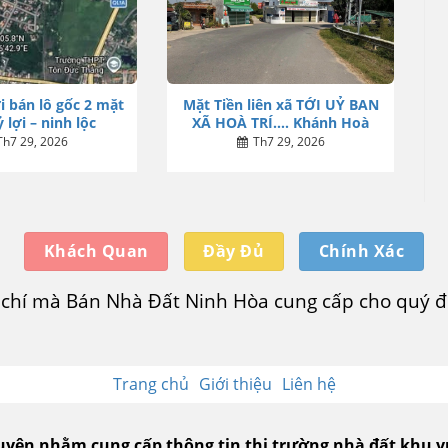
i bán lô gốc 2 mặt
Mặt Tiền liên xã TỚI UỶ BAN
 lợi – ninh lộc
XÃ HOÀ TRÍ…. Khánh Hoà
Th7 29, 2026
Th7 29, 2026
Khách Quan
Đầy Đủ
Chính Xác
u chí mà Bán Nhà Đất Ninh Hòa cung cấp cho quý độ
Trang chủ
Giới thiệu
Liên hệ
guyên nhằm cung cấp thông tin thị trường nhà đất khu 