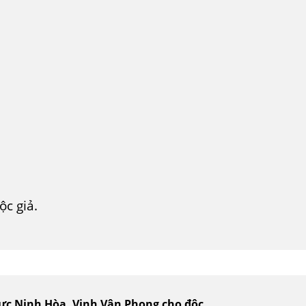
c giả.
vực Ninh Hòa, Vịnh Vân Phong cho độc