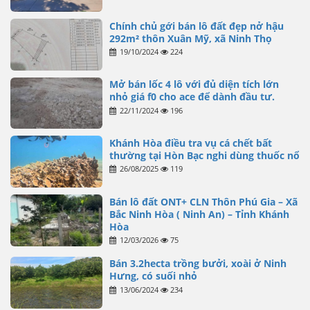
Chính chủ gới bán lô đất đẹp nở hậu
292m² thôn Xuân Mỹ, xã Ninh Thọ
19/10/2024
224
Mở bán lốc 4 lô với đủ diện tích lớn
nhỏ giá f0 cho ace để dành đầu tư.
22/11/2024
196
Khánh Hòa điều tra vụ cá chết bất
thường tại Hòn Bạc nghi dùng thuốc nổ
26/08/2025
119
Bán lô đất ONT+ CLN Thôn Phú Gia – Xã
Bắc Ninh Hòa ( Ninh An) – Tỉnh Khánh
Hòa
12/03/2026
75
Bán 3.2hecta trồng bưởi, xoài ở Ninh
Hưng, có suối nhỏ
13/06/2024
234