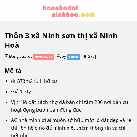
Skip
to
content
Thôn 3 xã Ninh sơn thị xã Ninh
Hoà
Đăng vào lúc
|
by
|
275|
09/07/2024
admin
Mô tả
dt 373m2 full thổ cư
Giá 1,3ty
Vị trí lô đất cách chợ đá bàn chỉ tầm 200 nơi dân cư
hoạt động buôn bán đông đúc
AC nhà mình ơi ai muốn sở hữu một lô đất đẹp và rẻ
thì liên hệ e nô để mình biết thêm thông tin và chi
tiết nhé