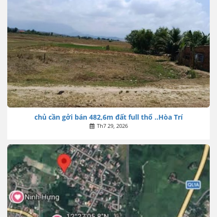
chủ cần gởi bán 482,6m đất full thổ ..Hòa Trí
Th7 29, 2026