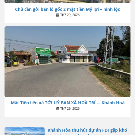
Chủ cần gởi bán lô gốc 2 mặt tiền Mỷ lợi – ninh lộc
Th7 29, 2026
Mặt Tiền liên xã TỚI UỶ BAN XÃ HOÀ TRÍ…. Khánh Hoà
Th7 29, 2026
Khánh Hòa thu hút dự án FDI gặp khó