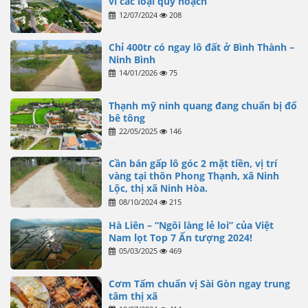
vì các loại quy hoạch
12/07/2024
208
Chỉ 400tr có ngay lô đất ở Bình Thành –
Ninh Bình
14/01/2026
75
Thạnh mỹ ninh quang đang chuẩn bị đổ
bê tông
22/05/2025
146
Cần bán gấp lô góc 2 mặt tiền, vị trí
vàng tại thôn Phong Thạnh, xã Ninh
Lộc, thị xã Ninh Hòa.
08/10/2024
215
Hà Liên – “Ngôi làng lẻ loi” của Việt
Nam lọt Top 7 Ấn tượng 2024!
05/03/2025
469
Cơm Tấm chuẩn vị Sài Gòn ngay trung
tâm thị xã