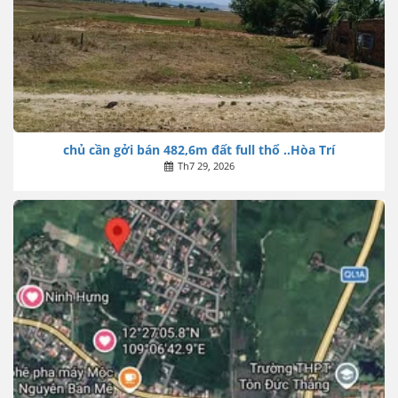
chủ cần gởi bán 482,6m đất full thổ ..Hòa Trí
Th7 29, 2026