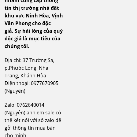
nhằm cung cấp thông
tin thị trường nhà đất
khu vực Ninh Hòa, Vịnh
Vân Phong cho độc
giả.
Sự hài lòng của quý
độc giả là mục tiêu của
chúng tôi.
Địa chỉ: 37 Trường Sa,
p.Phước Long, Nha
Trang, Khánh Hòa
Điện thoại: 0977670905
(Nguyên)
Zalo: 0762640014
(Nguyên) anh em sale có
thể kết nối với số zalo để
gởi thông tin mua bán
cho mình.