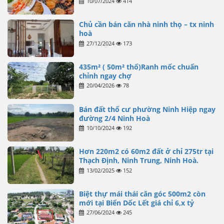
10/07/2024
414
Chủ cần bán căn nhà ninh thọ – tx ninh
hoà
27/12/2024
173
435m² ( 50m² thổ)Ranh mốc chuẩn
chỉnh ngay chợ
20/04/2026
78
Bán đất thổ cư phường Ninh Hiệp ngay
đường 2/4 Ninh Hoà
10/10/2024
192
Hơn 220m2 có 60m2 đất ở chỉ 275tr tại
Thạch Định, Ninh Trung, Ninh Hoà.
13/02/2025
152
Biệt thự mái thái căn góc 500m2 còn
mới tại Biển Dốc Lết giá chỉ 6,x tỷ
27/06/2024
245