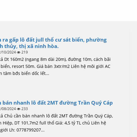
 ra gấp lô đất jull thổ cư sát biển, phường
h thủy, thị xã ninh hòa.
2/10/2024
219
tả Dt 160m2 (ngang 8m dài 20m), đường 10m, cách bãi
biển, resort 50m. Giá bán 3xtr/m2 Liên hệ môi giới AC
 tâm bđs biển dốc lết...
 bán nhanh lô đất 2MT đường Trần Quý Cáp
2/08/2024
233
tả Chủ cần bán nhanh lô đất 2MT đường Trần Quý Cáp,
 Hiệp, DT 101,7m2 full thổ Giá: 4,5 tỷ TL chủ Liên hệ
giới Lh: 0778799207...