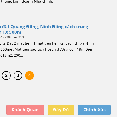
 thông, kinh doanh Nhà chính:...
 đất Quang Đông, Ninh Đông cách trung
m TX 500m
5/06/2024
210
ả Đất 2 mặt tiền, 1 mặt tiền liên xã, cách thị xã Ninh
 500mét Mặt tiền sau quy hoạch đường còn 18m Diện
 615m2, 200...
2
3
4
Khách Quan
Đầy Đủ
Chính Xác