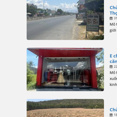
Chủ
Thọ
3
Mô 
giới
E c
căn
2
Mô 
xuố
kinh
Chủ
1