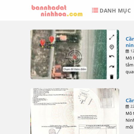
Skip
DANH MỤC
to
content
Cần
nin
1
Mô 
tắm 
quan
Cần
2
Mô 
Ninh
môi 