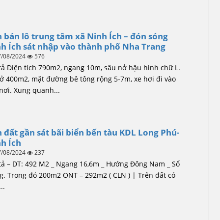
 bán lô trung tâm xã Ninh Ích – đón sóng
h Ích sát nhập vào thành phố Nha Trang
7/08/2024
576
ả Diện tích 790m2, ngang 10m, sâu nở hậu hình chữ L.
ở 400m2, mặt đường bê tông rộng 5-7m, xe hơi đi vào
nơi. Xung quanh...
 đất gần sát bãi biển bến tàu KDL Long Phú-
h Ích
7/08/2024
237
tả – DT: 492 M2 _ Ngang 16,6m _ Hướng Đông Nam _ Sổ
g. Trong đó 200m2 ONT – 292m2 ( CLN ) | Trên đất có
..