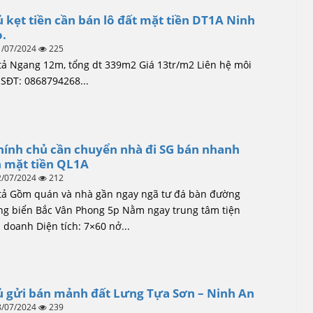
 kẹt tiền cần bán lô đất mặt tiền DT1A Ninh
.
1/07/2024
225
tả Ngang 12m, tổng dt 339m2 Giá 13tr/m2 Liên hệ môi
 SĐT: 0868794268...
hính chủ cần chuyển nhà đi SG bán nhanh
 mặt tiền QL1A
2/07/2024
212
tả Gồm quán và nhà gần ngay ngã tư đá bàn đường
ng biển Bắc Vân Phong 5p Nằm ngay trung tâm tiện
 doanh Diện tích: 7×60 nở...
 gửi bán mảnh đất Lưng Tựa Sơn – Ninh An
8/07/2024
239