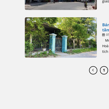
giao
Bán
tâ
0
Mô t
Hoà
tích
1