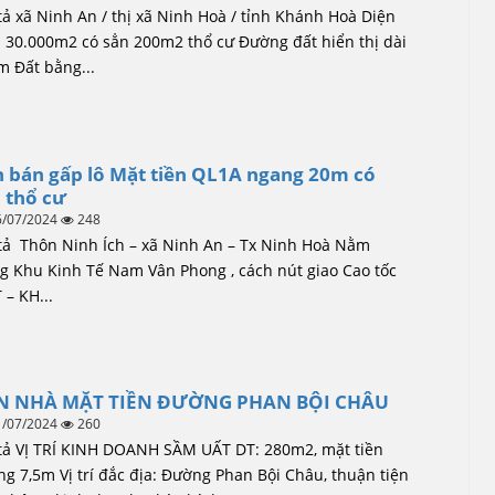
ả xã Ninh An / thị xã Ninh Hoà / tỉnh Khánh Hoà Diện
: 30.000m2 có sẳn 200m2 thổ cư Đường đất hiển thị dài
m Đất bằng...
 bán gấp lô Mặt tiền QL1A ngang 20m có
 thổ cư
6/07/2024
248
tả Thôn Ninh Ích – xã Ninh An – Tx Ninh Hoà Nằm
g Khu Kinh Tế Nam Vân Phong , cách nút giao Cao tốc
– KH...
N NHÀ MẶT TIỀN ĐƯỜNG PHAN BỘI CHÂU
1/07/2024
260
tả VỊ TRÍ KINH DOANH SẦM UẤT DT: 280m2, mặt tiền
g 7,5m Vị trí đắc địa: Đường Phan Bội Châu, thuận tiện