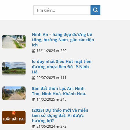
Ninh An – hàng đẹp đường bê
tông, hướng Nam, gần các tiện
ích
16/11/2024
220
lô duy nhất Siêu Hót mặt tiền
đường nhựa Bến Đò- P.Ninh
Hà
29/07/2025
111
Bán đất thôn Lạc An, Ninh
Thọ, Ninh Hoà, Khánh Hoà.
14/02/2025
245
[2025] Dự thảo mới về miễn
tiền sử dụng đất: Ai được
hưởng lợi?
21/06/2024
372