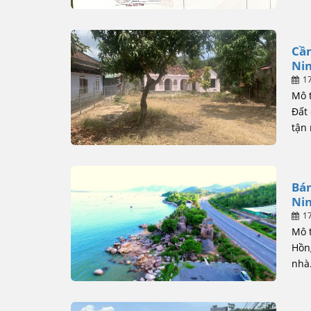
Cần
Nin
1
Mô t
Đất 
tận 
Bán
Nin
1
Mô 
Hồn
nhà.