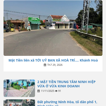
Mặt Tiền liên xã TỚI UỶ BAN XÃ HOÀ TRÍ…. Khánh Hoà
Th7 29, 2026
2 MẶT TIỀN TRUNG TÂM NINH HIỆP
VỪA Ở VỪA KINH DOANH
11/11/2025
91
Đất phường Ninh Hòa, tổ dân phố 1,