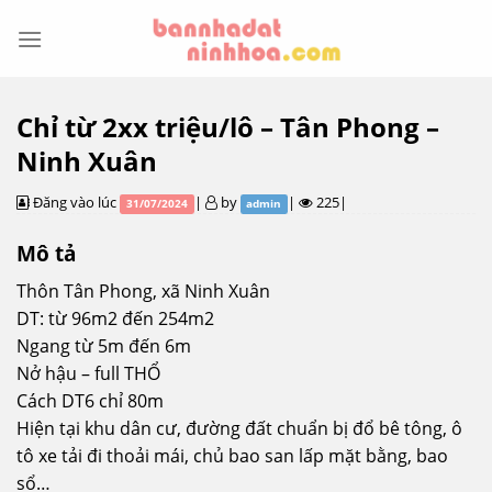
Skip
to
content
Chỉ từ 2xx triệu/lô – Tân Phong –
Ninh Xuân
Đăng vào lúc
|
by
|
225|
31/07/2024
admin
Mô tả
Thôn Tân Phong, xã Ninh Xuân
DT: từ 96m2 đến 254m2
Ngang từ 5m đến 6m
Nở hậu – full THỔ
Cách DT6 chỉ 80m
Hiện tại khu dân cư, đường đất chuẩn bị đổ bê tông, ô
tô xe tải đi thoải mái, chủ bao san lấp mặt bằng, bao
sổ…