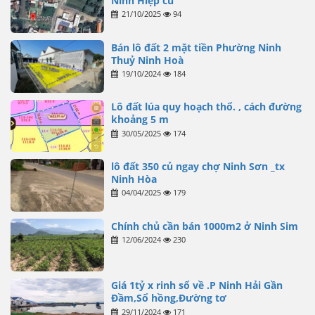
Ninh Hiệp cũ
21/10/2025
94
Bán lô đất 2 mặt tiền Phường Ninh
Thuỷ Ninh Hoà
19/10/2024
184
Lô đất lúa quy hoạch thổ. , cách đường
khoảng 5 m
30/05/2025
174
lô đất 350 củ ngay chợ Ninh Sơn _tx
Ninh Hòa
04/04/2025
179
Chính chủ cần bán 1000m2 ở Ninh Sim
12/06/2024
230
Giá 1tỷ x rinh sổ về .P Ninh Hải Gần
Đầm,Sổ hồng,Đường tơ
29/11/2024
171