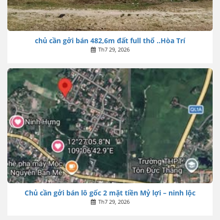
chủ cần gởi bán 482,6m đất full thổ ..Hòa Trí
Th7 29, 2026
Chủ cần gởi bán lô gốc 2 mặt tiền Mỷ lợi – ninh lộc
Th7 29, 2026