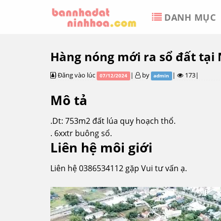
Skip
DANH MỤC
to
content
Hàng nóng mới ra sổ đất tại
Đăng vào lúc
|
by
|
173|
07/12/2024
admin
Mô tả
.Dt: 753m2 đất lúa quy hoạch thổ.
. 6xxtr buông sổ.
Liên hệ môi giới
Liên hệ 0386534112 gặp Vui tư vấn ạ.