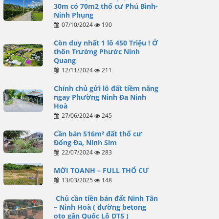
30m có 70m2 thổ cư Phú Bình-
Ninh Phụng
07/10/2024
190
Còn duy nhất 1 lô 450 Triệu ! Ở
thôn Trường Phước Ninh
Quang
12/11/2024
211
Chính chủ gửi lô đất tiềm năng
ngay Phường Ninh Đa Ninh
Hoà
27/06/2024
245
Cần bán 516m² đất thổ cư
Đống Đa, Ninh Sim
22/07/2024
283
MỚI TOANH – FULL THỔ CƯ
13/03/2025
148
Chủ cần tiền bán đất Ninh Tân
– Ninh Hoà ( đường betong
oto gần Quốc Lộ DT5 )