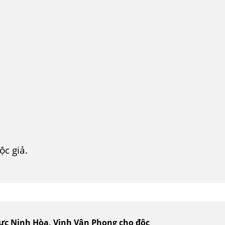
c giả.
vực Ninh Hòa, Vịnh Vân Phong cho độc