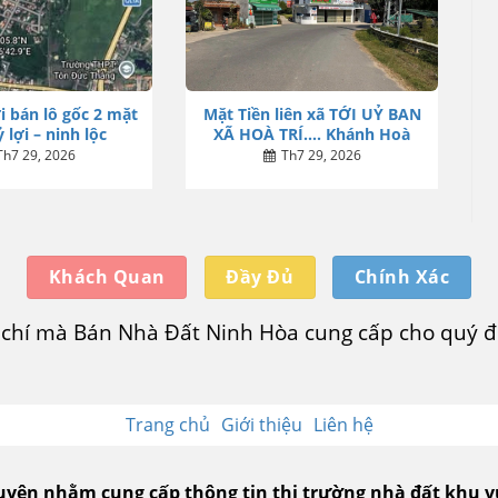
i bán lô gốc 2 mặt
Mặt Tiền liên xã TỚI UỶ BAN
 lợi – ninh lộc
XÃ HOÀ TRÍ…. Khánh Hoà
Th7 29, 2026
Th7 29, 2026
Khách Quan
Đầy Đủ
Chính Xác
u chí mà Bán Nhà Đất Ninh Hòa cung cấp cho quý độ
Trang chủ
Giới thiệu
Liên hệ
guyên nhằm cung cấp thông tin thị trường nhà đất khu 