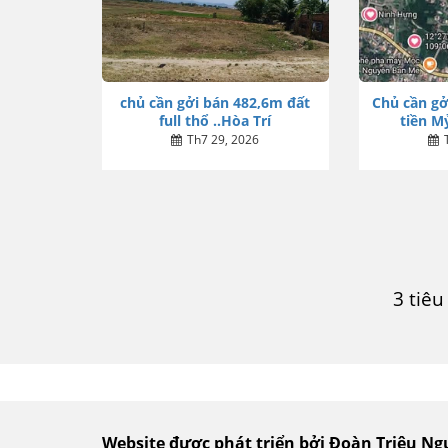
chủ cần gởi bán 482,6m đất
Chủ cần gở
full thổ ..Hòa Trí
tiền Mỷ
Th7 29, 2026
3 tiê
Website được phát triển bởi Đoàn Triệu N