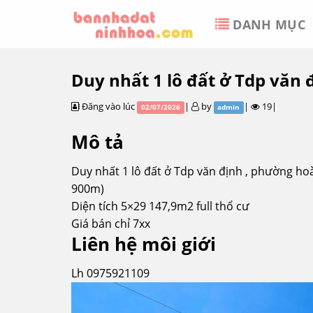
Skip
DANH MỤC
to
content
Duy nhất 1 lô đất ở Tdp văn
Đăng vào lúc
|
by
|
19|
02/07/2026
admin
Mô tả
Duy nhất 1 lô đất ở Tdp văn định , phường hoà 
900m)
Diện tích 5×29 147,9m2 full thổ cư
Giá bán chỉ 7xx
Liên hệ môi giới
Lh 0975921109