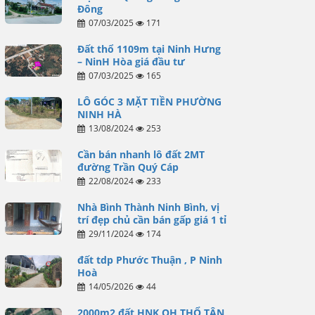
Đông
07/03/2025
171
Đất thổ 1109m tại Ninh Hưng
– NinH Hòa giá đầu tư
07/03/2025
165
LÔ GÓC 3 MẶT TIỀN PHƯỜNG
NINH HÀ
13/08/2024
253
Cần bán nhanh lô đất 2MT
đường Trần Quý Cáp
22/08/2024
233
Nhà Bình Thành Ninh Bình, vị
trí đẹp chủ cần bán gấp giá 1 tỉ
29/11/2024
174
đất tdp Phước Thuận , P Ninh
Hoà
14/05/2026
44
2000m2 đất HNK QH THỔ TÂN