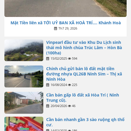
Mặt Tiền liên xã TỚI UỶ BAN XÃ HOÀ TRÍ…. Khánh Hoà
Th7 29, 2026
Vinpearl đầu tư vào Khu Du Lịch sinh
thái mô hình chùa Trúc Lâm – Hòn Bà
(100ha)
15/02/2025
594
Chính chủ gửi bán lô đất mặt tiền
đường nhựa QL26B Ninh Sim – Thị xã
Ninh Hòa
16/08/2024
225
Cần bán gấp lô đất xã Hòa Trí ( Ninh
Trung cũ).
20/04/2026
46
Cần bán nhanh gần 3 sào ruộng qh thổ
cư.
14/02/2025
186