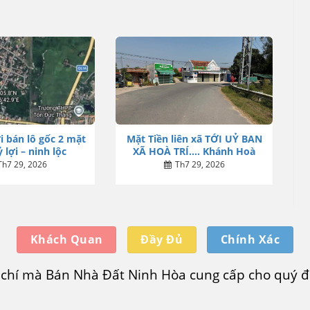
i bán lô gốc 2 mặt
Mặt Tiền liên xã TỚI UỶ BAN
 lợi – ninh lộc
XÃ HOÀ TRÍ…. Khánh Hoà
Th7 29, 2026
Th7 29, 2026
Khách Quan
Đầy Đủ
Chính Xác
u chí mà Bán Nhà Đất Ninh Hòa cung cấp cho quý độ