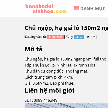
Skip
DANH MỤC
to
content
Chủ ngộp, hạ giá lô 150m2 ng
Đăng vào lúc
|
by
|
274|
14/06/2024
admin
Mô tả
Chủ ngộp, hạ giá lô 150m2 ngang 6m, full thổ
Tdp Thuận Lợi, p. Ninh Hà, Tx Ninh Hòa.
Khu dân cư đông đúc. Thoáng mát.
Cách trung tâm tx chỉ 4km.
Giá:
8.5tr/m2. Bao phí thuế.
Liên hệ môi giới
SĐT: 0989.446.949