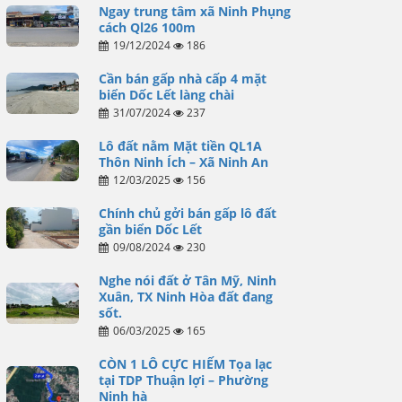
Ngay trung tâm xã Ninh Phụng
cách Ql26 100m
19/12/2024
186
Cần bán gấp nhà cấp 4 mặt
biển Dốc Lết làng chài
31/07/2024
237
Lô đất nằm Mặt tiền QL1A
Thôn Ninh Ích – Xã Ninh An
12/03/2025
156
Chính chủ gởi bán gấp lô đất
gần biển Dốc Lết
09/08/2024
230
Nghe nói đất ở Tân Mỹ, Ninh
Xuân, TX Ninh Hòa đất đang
sốt.
06/03/2025
165
CÒN 1 LÔ CỰC HIẾM Tọa lạc
tại TDP Thuận lợi – Phường
Ninh hà