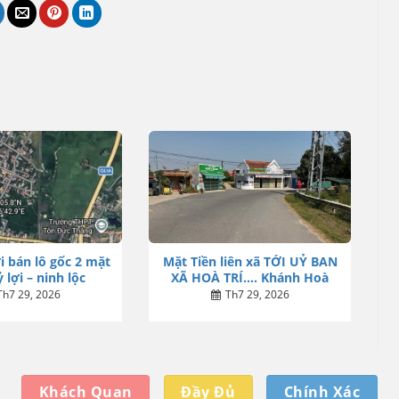
i bán lô gốc 2 mặt
Mặt Tiền liên xã TỚI UỶ BAN
 lợi – ninh lộc
XÃ HOÀ TRÍ…. Khánh Hoà
Th7 29, 2026
Th7 29, 2026
Khách Quan
Đầy Đủ
Chính Xác