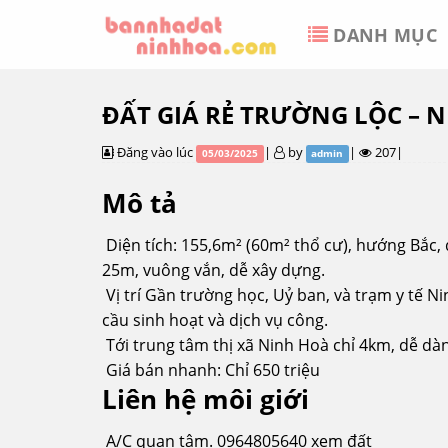
Skip
DANH MỤC
to
content
ĐẤT GIÁ RẺ TRƯỜNG LỘC – 
Đăng vào lúc
|
by
|
207|
05/03/2025
admin
Mô tả
Diện tích: 155,6m² (60m² thổ cư), hướng Bắc,
25m, vuông vắn, dễ xây dựng.
Vị trí Gần trường học, Uỷ ban, và trạm y tế 
cầu sinh hoạt và dịch vụ công.
Tới trung tâm thị xã Ninh Hoà chỉ 4km, dễ dàng
Giá bán nhanh: Chỉ 650 triệu
Liên hệ môi giới
A/C quan tâm. 0964805640 xem đất