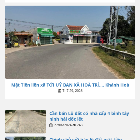
Mặt Tiền liên xã TỚI UỶ BAN XÃ HOÀ TRÍ…. Khánh Hoà
Th7 29, 2026
Cần bán Lô đất có nhà cấp 4 bình tây
ninh hải dốc lết
27/06/2024
243
Chính chủ gởi bán lô đất mặt tiền