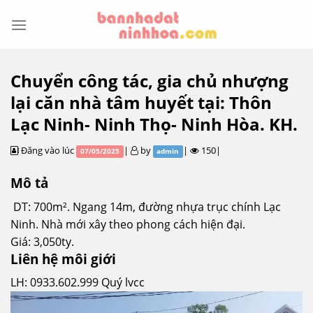
Skip
to
content
Chuyển công tác, gia chủ nhượng
lại căn nhà tâm huyết tại: Thôn
Lạc Ninh- Ninh Thọ- Ninh Hòa. KH.
Đăng vào lúc
|
by
|
150|
07/05/2025
admin
Mô tả
DT: 700m². Ngang 14m, đường nhựa trục chính Lạc
Ninh. Nhà mới xây theo phong cách hiện đại.
Giá: 3,050ty.
Liên hệ môi giới
LH: 0933.602.999 Quý lvcc