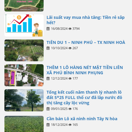
Lãi suất vay mua nhà tăng: Tiền rẻ sắp
hết?
16/08/2024
3794
TIÊN DU 1 – NINH PHÚ – TX NINH HOÀ
10/10/2024
267
THÊM 1 LÔ HÀNG NÉT MẶT TIỀN LIÊN
XÃ PHÚ BÌNH NINH PHỤNG
12/12/2024
177
Tổng kết cuối năm thanh lý nhanh lô
đất 5*25 FULL thổ cư đã lắp nước đô
thị tăng cây lộc vừng
09/01/2025
176
Cần bán Lô xã ninh ninh Tây N hòa
18/12/2024
165