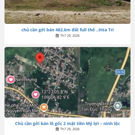
chủ cần gởi bán 482,6m đất full thổ ..Hòa Trí
Th7 29, 2026
Chủ cần gởi bán lô gốc 2 mặt tiền Mỷ lợi – ninh lộc
Th7 29, 2026