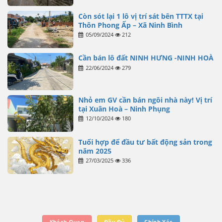
Còn sót lại 1 lô vị trí sát bên TTTX tại
Thôn Phong Ấp – Xã Ninh Bình
05/09/2024
212
Cần bán lô đất NINH HƯNG -NINH HOÀ
22/06/2024
279
Nhỏ em GV cần bán ngôi nhà này! Vị trí
tại Xuân Hoà – Ninh Phụng
12/10/2024
180
Tuổi hợp để đầu tư bất động sản trong
năm 2025
27/03/2025
336
Khách Quan
Đầy Đủ
Chính Xác