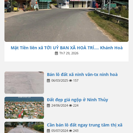
Mặt Tiền liên xã TỚI UỶ BAN XÃ HOÀ TRÍ…. Khánh Hoà
Th7 29, 2026
Bán lô đất xã ninh vân-tx ninh hoà
06/03/2025
157
Đất đẹp giá ngộp ở Ninh Thủy
24/06/2024
224
Cần bán lô đất ngay trung tâm thị xã
05/07/2024
243