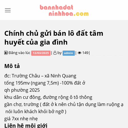
Skip
to
content
Chính chủ gửi bán lô đất tâm
huyết của gia đình
Đăng vào lúc
|
by
|
149|
12/03/2025
admin
Mô tả
đc: Trường Châu – xã Ninh Quang
tổng 195mv (ngang 7,5m) -100% đất ở
qh phường 2025
khu dân cư đông, đường rộng ô tô thông
gần chợ, trường ( đất ở k nên chủ tận dụng làm ruộng ạ
nói luôn khách khỏi bở ngỡ )
giá 7xx nhẹ nhẹ
Liên hệ môi giới