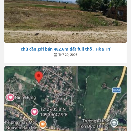
chủ cần gởi bán 482,6m đất full thổ ..Hòa Trí
Th7 29, 2026