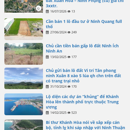
đất Xuân Hòa – Ninh Phụng (củ) giá chỉ
3xxtr.
16/07/2026
13
Cần bán 1 lô đầu tư ở Ninh Quang full
thổ
27/06/2024
249
Chủ cần tiền bán gấp lô đất Ninh Ích
Ninh An
13/02/2025
177
Chủ gửi bán lô đất Vi trí Tân phong
ninh Xuân 8 xào 5 lúa qh chn trên đất
có trang trại nhỏ
31/10/2024
170
Lộ diện các dự án “khủng” để Khánh
Hòa lên thành phố trực thuộc Trung
ương
14/02/2025
523
Bí thư Khánh Hòa nói về sắp xếp cán
bộ, tỉnh lỵ khi sáp nhập với Ninh Thuận