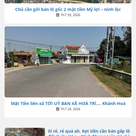
Chủ cần gởi bán lô gốc 2 mặt tiền Mỷ lợi – ninh lộc
Th7 29, 2026
Mặt Tiền liên xã TỚI UỶ BAN XÃ HOÀ TRÍ…. Khánh Hoà
Th7 29, 2026
ôi rẻ, rẻ quá ah. Kẹt tiền cần bán gấp lô