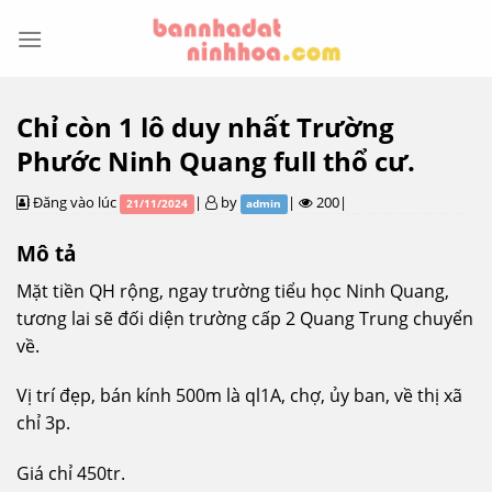
Skip
to
content
Chỉ còn 1 lô duy nhất Trường
Phước Ninh Quang full thổ cư.
Đăng vào lúc
|
by
|
200|
21/11/2024
admin
Mô tả
Mặt tiền QH rộng, ngay trường tiểu học Ninh Quang,
tương lai sẽ đối diện trường cấp 2 Quang Trung chuyển
về.
Vị trí đẹp, bán kính 500m là ql1A, chợ, ủy ban, về thị xã
chỉ 3p.
Giá chỉ 450tr.