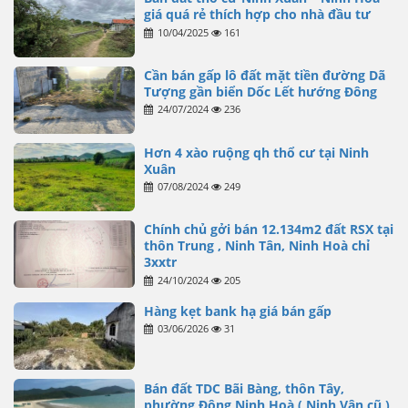
giá quá rẻ thích hợp cho nhà đầu tư
10/04/2025
161
Cần bán gấp lô đất mặt tiền đường Dã
Tượng gần biển Dốc Lết hướng Đông
24/07/2024
236
Hơn 4 xào ruộng qh thổ cư tại Ninh
Xuân
07/08/2024
249
Chính chủ gởi bán 12.134m2 đất RSX tại
thôn Trung , Ninh Tân, Ninh Hoà chỉ
3xxtr
24/10/2024
205
Hàng kẹt bank hạ giá bán gấp
03/06/2026
31
Bán đất TDC Bãi Bàng, thôn Tây,
phường Đông Ninh Hoà ( Ninh Vân cũ )