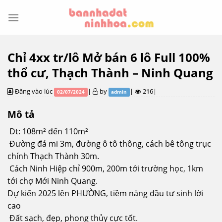
Skip
to
content
Chỉ 4xx tr/lô Mở bán 6 lô Full 100%
thổ cư, Thạch Thành – Ninh Quang
Đăng vào lúc
|
by
|
216|
02/07/2024
admin
Mô tả
Dt: 108m² đến 110m²
Đường đá mi 3m, đường ô tô thông, cách bê tông trục
chính Thạch Thành 30m.
Cách Ninh Hiệp chỉ 900m, 200m tới trường học, 1km
tới chợ Mới Ninh Quang.
Dự kiến 2025 lên PHƯỜNG, tiềm năng đầu tư sinh lời
cao
Đất sạch, đẹp, phong thủy cực tốt.