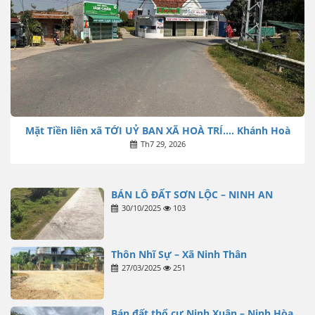
Mặt Tiền liên xã TỚI UỶ BAN XÃ HOÀ TRÍ…. Khánh Hoà
Th7 29, 2026
BÁN LÔ ĐẤT SƠN LỘC – NINH AN
30/10/2025
103
Thôn Nhĩ Sự – Xã Ninh Thân
27/03/2025
251
Bán đất thổ cư Ninh Xuân – Ninh Hòa