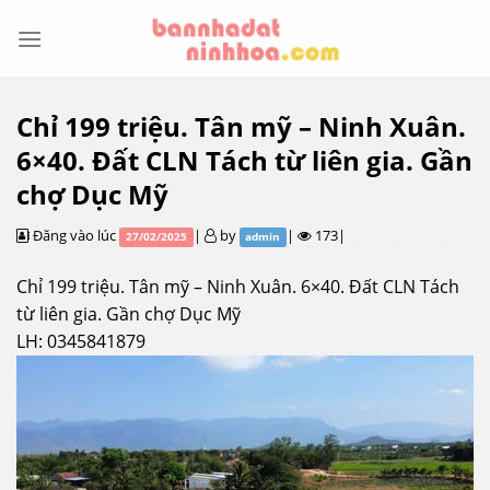
Skip
to
content
Chỉ 199 triệu. Tân mỹ – Ninh Xuân.
6×40. Đất CLN Tách từ liên gia. Gần
chợ Dục Mỹ
Đăng vào lúc
|
by
|
173|
27/02/2025
admin
Chỉ 199 triệu. Tân mỹ – Ninh Xuân. 6×40. Đất CLN Tách
từ liên gia. Gần chợ Dục Mỹ
LH: 0345841879