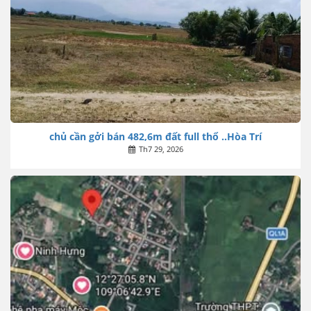
chủ cần gởi bán 482,6m đất full thổ ..Hòa Trí
Th7 29, 2026