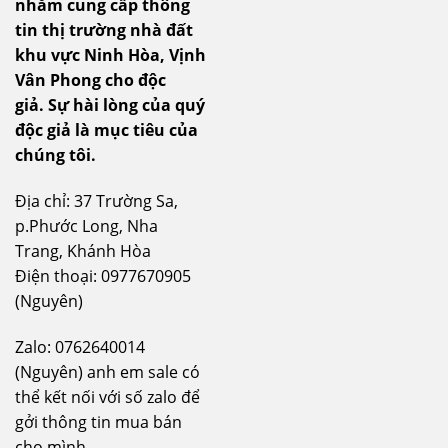
nhằm cung cấp thông
tin thị trường nhà đất
khu vực Ninh Hòa, Vịnh
Vân Phong cho độc
giả.
Sự hài lòng của quý
độc giả là mục tiêu của
chúng tôi.
Địa chỉ: 37 Trường Sa,
p.Phước Long, Nha
Trang, Khánh Hòa
Điện thoại: 0977670905
(Nguyên)
Zalo: 0762640014
(Nguyên) anh em sale có
thể kết nối với số zalo để
gởi thông tin mua bán
cho mình.