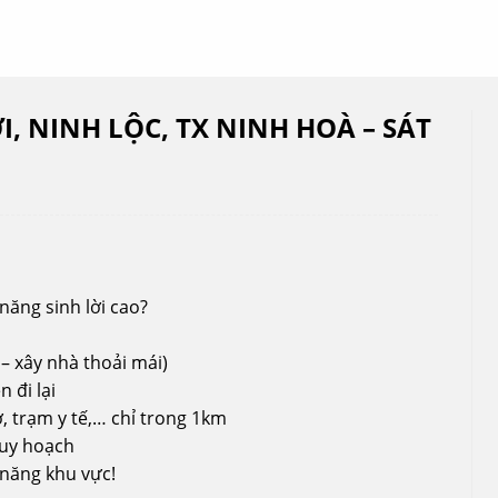
I, NINH LỘC, TX NINH HOÀ – SÁT
ăng sinh lời cao?
 – xây nhà thoải mái)
n đi lại
, trạm y tế,… chỉ trong 1km
quy hoạch
m năng khu vực!