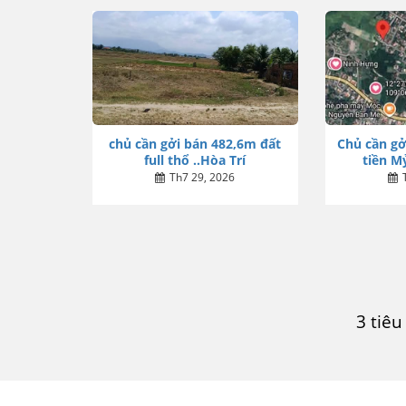
chủ cần gởi bán 482,6m đất
Chủ cần gở
full thổ ..Hòa Trí
tiền Mỷ
Th7 29, 2026
3 tiê