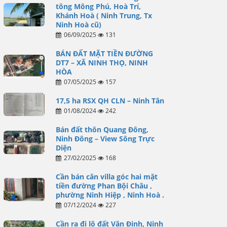
tông Mông Phú, Hoà Trí,
Khánh Hoà ( Ninh Trung, Tx
Ninh Hoà cũ)
06/09/2025
131
BÁN ĐẤT MẶT TIỀN ĐƯỜNG
DT7 – XÃ NINH THỌ, NINH
HÒA
07/05/2025
157
17,5 ha RSX QH CLN – Ninh Tân
01/08/2024
242
Bán đất thôn Quang Đông,
Ninh Đông – View Sông Trực
Diện
27/02/2025
168
Cần bán căn villa góc hai mặt
tiền đường Phan Bội Châu ,
phường Ninh Hiệp , Ninh Hoà .
07/12/2024
227
Cần ra đi lô đất Văn Định, Ninh