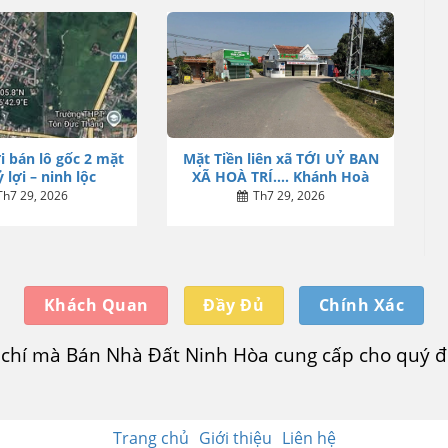
i bán lô gốc 2 mặt
Mặt Tiền liên xã TỚI UỶ BAN
 lợi – ninh lộc
XÃ HOÀ TRÍ…. Khánh Hoà
Th7 29, 2026
Th7 29, 2026
Khách Quan
Đầy Đủ
Chính Xác
u chí mà Bán Nhà Đất Ninh Hòa cung cấp cho quý độ
Trang chủ
Giới thiệu
Liên hệ