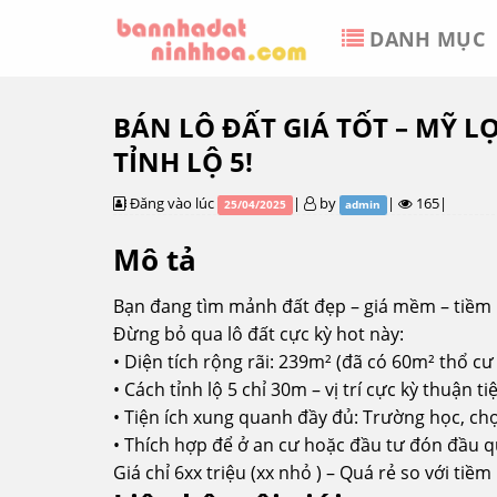
Skip
DANH MỤC
to
content
BÁN LÔ ĐẤT GIÁ TỐT – MỸ LỢ
TỈNH LỘ 5!
Đăng vào lúc
|
by
|
165|
25/04/2025
admin
Mô tả
Bạn đang tìm mảnh đất đẹp – giá mềm – tiềm n
Đừng bỏ qua lô đất cực kỳ hot này:
• Diện tích rộng rãi: 239m² (đã có 60m² thổ cư
• Cách tỉnh lộ 5 chỉ 30m – vị trí cực kỳ thuận tiệ
• Tiện ích xung quanh đầy đủ: Trường học, chợ
• Thích hợp để ở an cư hoặc đầu tư đón đầu 
Giá chỉ 6xx triệu (xx nhỏ ) – Quá rẻ so với tiề