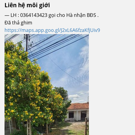
Liên hệ môi giới
— LH : 0364143423 gọi cho Hà nhận BĐS .
Đã thả ghim
https://maps.app.goo.gl/J2xL6A6fzaKfjUiv9