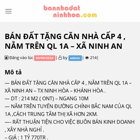
Skip
to
content
BÁN ĐẤT TẶNG CĂN NHÀ CẤP 4 ,
NẰM TRÊN QL 1A – XÃ NINH AN
Đăng vào lúc
|
by
|
214|
04/09/2024
admin
Mô tả
— BÁN ĐẤT TẶNG CĂN NHÀ CẤP 4 , NẰM TRÊN QL 1A –
XÃ NINH AN – TX NINH HÒA – KHÁNH HÒA .
— DT : 214 M2 ( ONT) – NGANG 10M
— NẰM TRÊN TUYẾN ĐƯỜNG CHÍNH BẮC NAM CỦA QL
1A ,CÁCH TRUNG TÂM THỊ XÃ HƠN 2KM.
—- RẤT THUẬN TIỆN CHO VIỆC BUÔN BÁN KINH DOANH
, XÂY NHÀ NGHỈ .
– GIÁ : 1 TỶ 770TR .