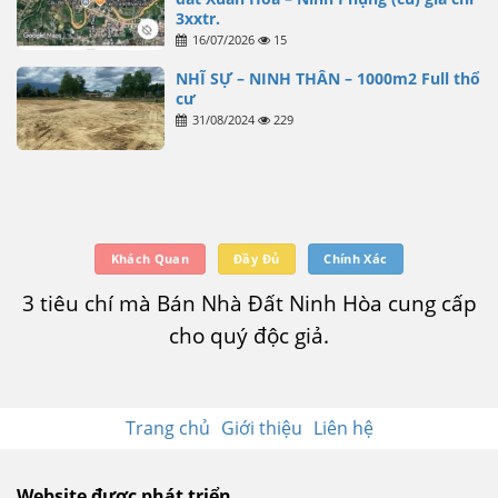
3xxtr.
16/07/2026
15
NHĨ SỰ – NINH THÂN – 1000m2 Full thổ
cư
31/08/2024
229
Khách Quan
Đầy Đủ
Chính Xác
3 tiêu chí mà Bán Nhà Đất Ninh Hòa cung cấp
cho quý độc giả.
Trang chủ
Giới thiệu
Liên hệ
Website được phát triển