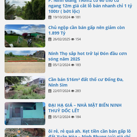
P. Ninh Giang 190m2 có 60 thổ cư
ngang 12m giá cắt lỗ bán nhanh chỉ 1 tỷ
100tr ( bớt lộc)
19/10/2024
181
Chủ ngộp cần bán gấp nên giảm còn
1.899 Tỷ
26/02/2025
154
Ninh Thọ sắp hot trở lại Đón đầu cơn
sóng năm 2025
05/12/2024
183
Cần bán 516m² đất thổ cư Đống Đa,
Ninh Sim
22/07/2024
283
ĐẠI HẠ GIÁ – NHÀ MẶT BIỂN NINH
THUỶ DỐC LẾT
05/12/2024
184
ôi rẻ, rẻ quá ah. Kẹt tiền cần bán gấp lô
đất Xuân Hòa – Ninh Phụng (củ) giá chỉ