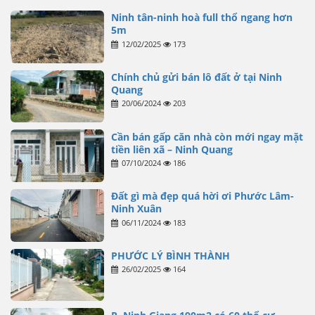
Ninh tân-ninh hoà full thổ ngang hơn
5m
12/02/2025
173
Chính chủ gửi bán lô đất ở tại Ninh
Quang
20/06/2024
203
Cần bán gấp căn nhà còn mới ngay mặt
tiền liên xã – Ninh Quang
07/10/2024
186
Đất gì mà đẹp quá hời ơi Phước Lâm-
Ninh Xuân
06/11/2024
183
PHƯỚC LÝ BÌNH THÀNH
26/02/2025
164