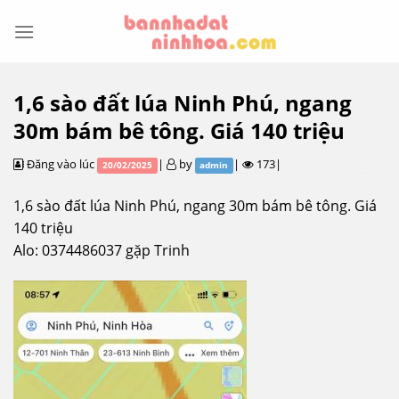
Skip
to
content
1,6 sào đất lúa Ninh Phú, ngang
30m bám bê tông. Giá 140 triệu
Đăng vào lúc
|
by
|
173|
20/02/2025
admin
1,6 sào đất lúa Ninh Phú, ngang 30m bám bê tông. Giá
140 triệu
Alo: 0374486037 gặp Trinh