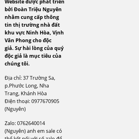
Website được phát triển
bởi Đoàn Triệu Nguyên
nhằm cung cấp thông
tin thị trường nhà đất
khu vực Ninh Hòa, Vịnh
Vân Phong cho độc
giả.
Sự hài lòng của quý
độc giả là mục tiêu của
chúng tôi.
Địa chỉ: 37 Trường Sa,
p.Phước Long, Nha
Trang, Khánh Hòa
Điện thoại: 0977670905
(Nguyên)
Zalo: 0762640014
(Nguyên) anh em sale có
thể kết nối với số zalo để