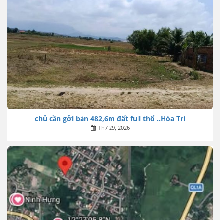
chủ cần gởi bán 482,6m đất full thổ ..Hòa Trí
Th7 29, 2026