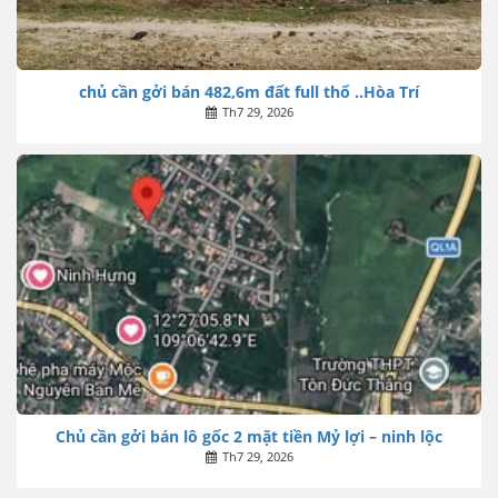
chủ cần gởi bán 482,6m đất full thổ ..Hòa Trí
Th7 29, 2026
Chủ cần gởi bán lô gốc 2 mặt tiền Mỷ lợi – ninh lộc
Th7 29, 2026