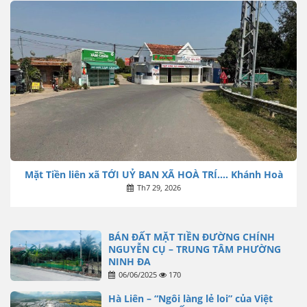
Mặt Tiền liên xã TỚI UỶ BAN XÃ HOÀ TRÍ…. Khánh Hoà
Th7 29, 2026
BÁN ĐẤT MẶT TIỀN ĐƯỜNG CHÍNH
NGUYỄN CỤ – TRUNG TÂM PHƯỜNG
NINH ĐA
06/06/2025
170
Hà Liên – “Ngôi làng lẻ loi” của Việt