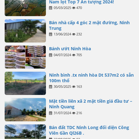
Nam lọt Top 7 Ấn tượng 2024!
05/03/2025
470
Bán nhà cấp 4 góc 2 mặt đường, Ninh
Trung
13/06/2024
232
Bánh ướt Ninh Hòa
04/07/2024
705
Ninh bình .tx ninh hòa Dt 537m2 có sẵn
100m thổ
30/05/2025
163
Mặt tiền liên xã 2 mặt tiền giá đầu tư –
Ninh Quang
31/07/2024
216
Bán đất TDC Ninh Long đối diện Công
Viên Gần Ql26B .