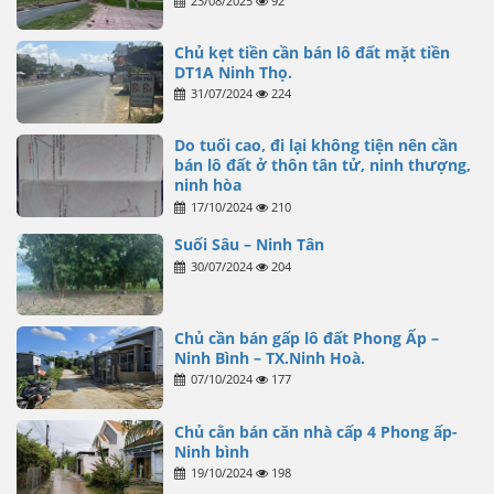
23/08/2025
92
Chủ kẹt tiền cần bán lô đất mặt tiền
DT1A Ninh Thọ.
31/07/2024
224
Do tuổi cao, đi lại không tiện nên cần
bán lô đất ở thôn tân tử, ninh thượng,
ninh hòa
17/10/2024
210
Suối Sâu – Ninh Tân
30/07/2024
204
Chủ cần bán gấp lô đất Phong Ấp –
Ninh Bình – TX.Ninh Hoà.
07/10/2024
177
Chủ cằn bán căn nhà cấp 4 Phong ấp-
Ninh bình
19/10/2024
198