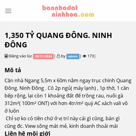
Skip
to
content
1,350 TỶ QUANG ĐÔNG. NINH
ĐÔNG
Đăng vào lúc
|
by
|
173|
28/11/2024
admin
Mô tả
Căn nhà Ngang 5,5m x 60m nằm ngay trục chính Quang
Đông. Ninh Đông . Có 2p ngủ( máy lạnh) , 1p thờ, 1 căn
bếp rộng, lại còn 1 khoảng đất để trồng rau, nuôi gà
312m²( 100m² ONT) với hơn 4tr/m² quý AC xách vali vô
ở luôn
Chỉ sợ ko có tiền chứ ở vị trí này cái gì cũng, bán gì
cũng đc. View sông mát mẻ, kinh doanh thoải mái
Liên hệ môi giới