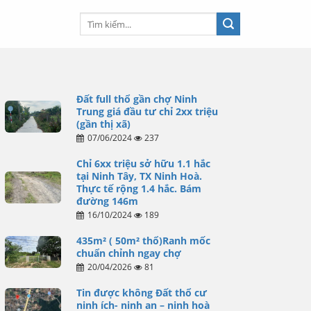
Đất full thổ gần chợ Ninh
Trung giá đầu tư chỉ 2xx triệu
(gần thị xã)
07/06/2024
237
Chỉ 6xx triệu sở hữu 1.1 hắc
tại Ninh Tây, TX Ninh Hoà.
Thực tế rộng 1.4 hắc. Bám
đường 146m
16/10/2024
189
435m² ( 50m² thổ)Ranh mốc
chuẩn chỉnh ngay chợ
20/04/2026
81
Tin được không Đất thổ cư
ninh ích- ninh an – ninh hoà