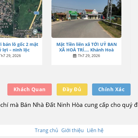
i bán lô gốc 2 mặt
Mặt Tiền liên xã TỚI UỶ BAN
 lợi – ninh lộc
XÃ HOÀ TRÍ…. Khánh Hoà
Th7 29, 2026
Th7 29, 2026
Khách Quan
Đầy Đủ
Chính Xác
u chí mà Bán Nhà Đất Ninh Hòa cung cấp cho quý độ
Trang chủ
Giới thiệu
Liên hệ