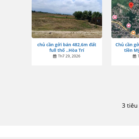
chủ cần gởi bán 482,6m đất
Chủ cần gở
full thổ ..Hòa Trí
tiền Mỷ
Th7 29, 2026
3 tiê