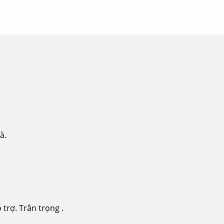
à.
trợ. Trân trọng .