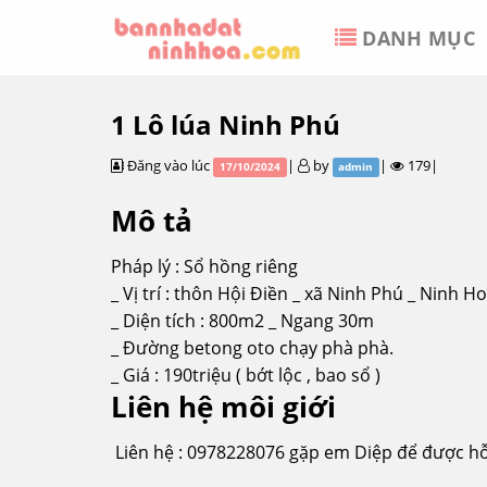
Skip
DANH MỤC
to
content
1 Lô lúa Ninh Phú
Đăng vào lúc
|
by
|
179|
17/10/2024
admin
Mô tả
Pháp lý : Sổ hồng riêng
_ Vị trí : thôn Hội Điền _ xã Ninh Phú _ Ninh Ho
_ Diện tích : 800m2 _ Ngang 30m
_ Đường betong oto chạy phà phà.
_ Giá : 190triệu ( bớt lộc , bao sổ )
Liên hệ môi giới
Liên hệ : 0978228076 gặp em Diệp để được hỗ 