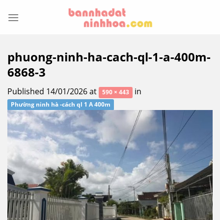
Skip
to
content
phuong-ninh-ha-cach-ql-1-a-400m-
6868-3
Published
14/01/2026
at
in
590 × 443
Phường ninh hà -cách ql 1 A 400m