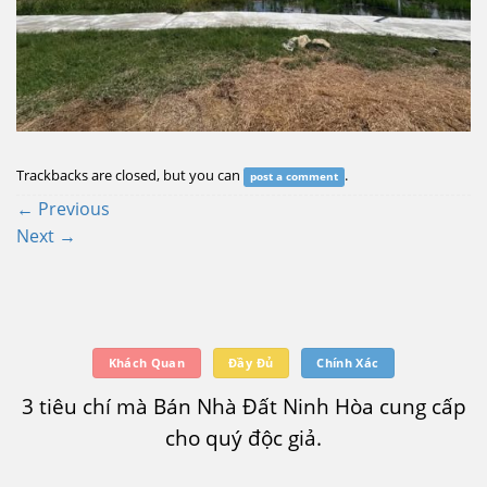
Trackbacks are closed, but you can
.
post a comment
←
Previous
Next
→
Khách Quan
Đầy Đủ
Chính Xác
3 tiêu chí mà Bán Nhà Đất Ninh Hòa cung cấp
cho quý độc giả.