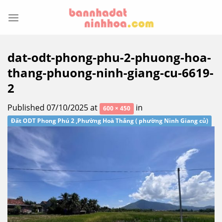
Skip
to
content
dat-odt-phong-phu-2-phuong-hoa-
thang-phuong-ninh-giang-cu-6619-
2
Published
07/10/2025
at
in
600 × 450
Đất ODT Phong Phú 2 ,Phường Hoà Thắng ( phường Ninh Giang củ)