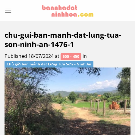
Skip
to
content
chu-gui-ban-manh-dat-lung-tua-
son-ninh-an-1476-1
Published
18/07/2024
at
in
600 × 450
Chủ gửi bán mảnh đất Lưng Tựa Sơn – Ninh An