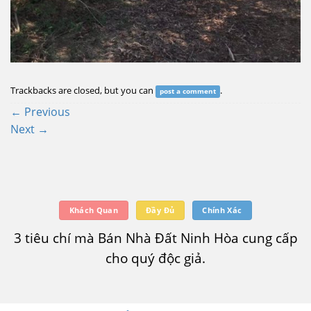
Trackbacks are closed, but you can
.
post a comment
←
Previous
Next
→
Khách Quan
Đầy Đủ
Chính Xác
3 tiêu chí mà Bán Nhà Đất Ninh Hòa cung cấp
cho quý độc giả.