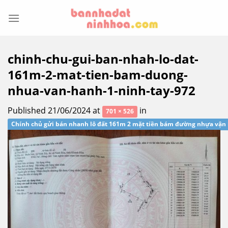
Skip
to
content
chinh-chu-gui-ban-nhah-lo-dat-
161m-2-mat-tien-bam-duong-
nhua-van-hanh-1-ninh-tay-972
Published
21/06/2024
at
in
701 × 526
Chính chủ gửi bán nhanh lô đất 161m 2 mặt tiền bám đường nhựa vận