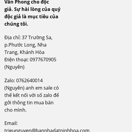
Vân Phong cho độc
giả.
Sự hài lòng của quý
độc giả là mục tiêu của
chúng tôi.
Địa chỉ: 37 Trường Sa,
p.Phước Long, Nha
Trang, Khánh Hòa
Điện thoại: 0977670905
(Nguyên)
Zalo: 0762640014
(Nguyên) anh em sale có
thể kết nối với số zalo để
gởi thông tin mua bán
cho mình.
Email:
trieunguyen@bannhadatninhhoa.com