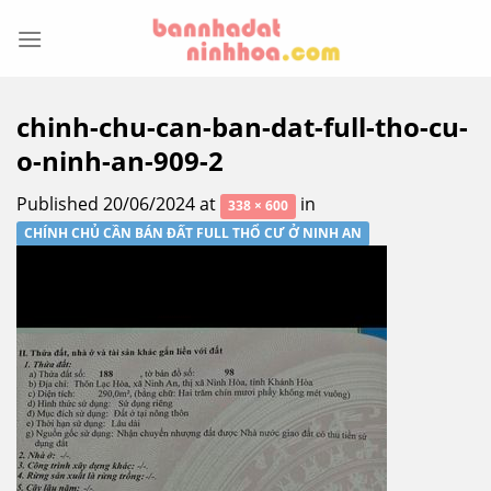
Skip
to
content
chinh-chu-can-ban-dat-full-tho-cu-
o-ninh-an-909-2
Published
20/06/2024
at
in
338 × 600
CHÍNH CHỦ CẦN BÁN ĐẤT FULL THỔ CƯ Ở NINH AN