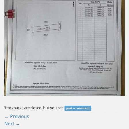
Trackbacks are closed, but you can
.
post a comment
←
Previous
Next
→