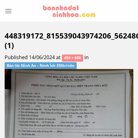
Skip
to
content
448319172_815539043974206_56248
(1)
Published
14/06/2024
at
in
450 × 600
Bán lốc Ninh An – Ninh Ích 350tr/nền